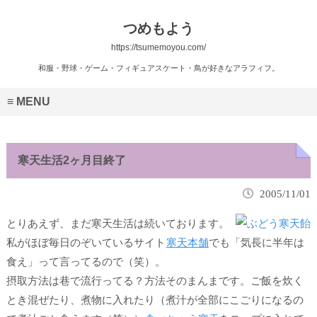
つめもよう
https://tsumemoyou.com/
和服・野球・ゲーム・フィギュアスケート・鳥が好きなアラフィフ。
MENU
寒天生活2ヶ月目終了
2005/11/01
とりあえず、まだ寒天生活は続いております。
私がほぼ毎日のぞいているサイト
寒天本舗
でも「気長に半年は
食え」って言ってるので（笑）。
摂取方法は巷で流行ってる？方法そのまんまです。ご飯を炊く
とき混ぜたり、煮物に入れたり（煮汁が全部
にこごり
になるの