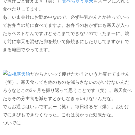
で煮汁ごと食えます（笑））
食べちゃう寒天
をスープに入れて
食べたりしてます。
あ、いま会社にお勤め中なので、必ず牛乳かんとか持っていっ
てお弁当の前に食べてますよ。お弁当のおかずにも寒天が入っ
たらベストなんですけどそこまでできないので（たまーに、焼
く前に寒天を混ぜた卵を焼いて卵焼きにしたりしてますが）で
きる範囲でやってます。
だからといって痩せたか？というと
痩せてません
（笑）。
寒天食っても他のものを減らさないのがいけないんだ
ろうなとこの2ヶ月を振り返って思うことです（笑）。寒天食べ
たらその分主食を減らすとかしなきゃいけないんだな。
でもお通じはいいですよー（笑）。毎日出るぞ（爆）。おかげ
で
にきびもできなくなった。
これは良かった効果かな。
ついでに