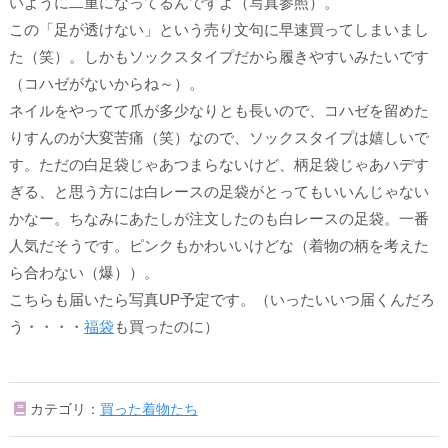
いように
二重になってるんですよ（写真参照）。
この「足が透けない」という売り文句に早速買ってしまいまし
た（笑）。しかも
ソックスタイプ
だから履きやすいみたいです
（コハゼがないからね～）。
ネイルをやってて爪が多少なりとも長いので、コハゼを留めた
りすんのが大変苦痛（笑）なので、ソックスタイプは嬉しいで
す。ただの白足袋じゃあつまらないけど、柄足袋じゃあハデす
ぎる、と思う方には
白レースの足袋
がとってもいいんじゃない
かなー。ちなみにあたしが注文したのも白レースの足袋。一番
人気だそうです。ピンクもかわいいけどな（
着物の柄を考えた
ら合わない
（爆））。
こちらも届いたら写真UP予定です。（いったいいつ届くんだろ
う・・・・
福袋
も買ったのに）
カテゴリ：
買った着物たち