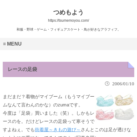
つめもよう
https://tsumemoyou.com/
和服・野球・ゲーム・フィギュアスケート・鳥が好きなアラフィフ。
MENU
レースの足袋
2006/01/10
まだまだ？着物がマイブーム（もうマイブー
ムなんて言わんのかな）のzumaです。
今度は
「足袋」
買いました（笑）。しかもレ
ースのを。だけどレースの足袋って
寒そう
で
すよねぇ。でも
街着屋～きもの遊び～
さんとこのは
足が透けな