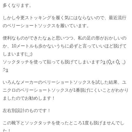
多くなります。
しかし今更ストッキングを履く気にはならないので、最近流行
のベリーショートソックスを履いています。
便利なものができたなぁと思いつつ、私の足の形がおかしいの
か、10メートルも歩かないうちに必ずと言っていいほど脱げて
しまいます(;_;)
ソックタッチを使って貼っても脱げてしまいます੭່ʓ (Ō̥̥̥̥̥̥̥ ԑ Ō̥̥̥̥̥̥̥ ૢ)
੭່ʓ
いろんなメーカーのベリーショートソックスを試した結果、ユ
ニクロのベリーショートソックスが1番脱げにくいことがわかり
ましたのでお勧めします！
左右別設計のものです！
この靴下とソックタッチを使ったところ1度も脱げませんでし
た！