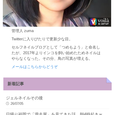
管理人 zuma
Twitterに入りびたりで更新少な目。
セルフネイルブログとして「つめもよう」と命名し
たが、2017年よりインコを飼い始めたためネイルは
やらなくなった。その分、鳥の写真が増える。
メールはこちらからどうぞ
新着記事
ジェルネイルその後
26/07/05
日帰り福岡で「滑走屋」を見てきた話 朝4時起きｗ