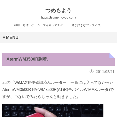
つめもよう
https://tsumemoyou.com/
和服・野球・ゲーム・フィギュアスケート・鳥が好きなアラフィフ。
MENU
AtermWM3500R到着。
2011/05/21
auの「WiMAX動作確認済みルーター」一覧には入ってなかった
AtermWM3500R PA-WM3500R(AT)R(モバイルWiMAXルータ)で
すが、つないでみたらちゃんと動きました。