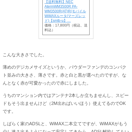
【送料無料】NEC
AtermWM3500R PA-
WM3500R(AT)R(モバイル
WiMAXルータ/マーズレッ
ド)【smtb-u】…
価格：17,800円（税込、送
料込）
こんな大きさでした。
薄めのデジカメサイズというか、パウダーファンデのコンパク
ト並みの大きさ、薄さです。赤と白と黒が選べたのですが、な
んとなく赤が可愛かったので赤にしました。
うちのマンション内ではアンテナ2本しか立ちませんし、スピー
ドもそう出ませんけど（2M出ればいいほう）使えてるのでOK
です。
しばらく家のADSLと、WiMAX二本立てですが、WiMAXがもう
少し速さ出るようになって安定してきたら、ADSL解約してもい