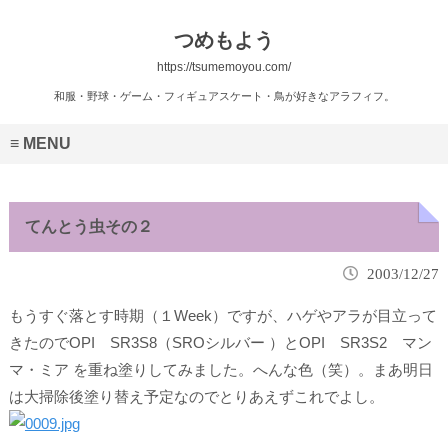
つめもよう
https://tsumemoyou.com/
和服・野球・ゲーム・フィギュアスケート・鳥が好きなアラフィフ。
MENU
てんとう虫その２
2003/12/27
もうすぐ落とす時期（１Week）ですが、ハゲやアラが目立って
きたのでOPI SR3S8（SROシルバー ）とOPI SR3S2 マン
マ・ミア を重ね塗りしてみました。へんな色（笑）。まあ明日
は大掃除後塗り替え予定なのでとりあえずこれでよし。