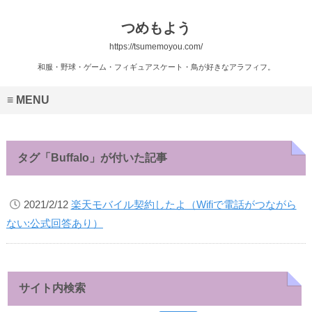
つめもよう
https://tsumemoyou.com/
和服・野球・ゲーム・フィギュアスケート・鳥が好きなアラフィフ。
MENU
タグ「Buffalo」が付いた記事
2021/2/12
楽天モバイル契約したよ（Wifiで電話がつながら
ない:公式回答あり）
サイト内検索