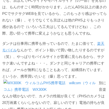
でも、京ぽんでPCサイトやモバイルサイト（の一部）を見るの
は、もんのすごく時間がかかります。ふだんADSL以上の速さの
PCでサクサクWEBを見ているから、この
もっさり感
はやってら
れない（爆）。そうでなくても京ぽんは他のPHSより
もっさり
感
があるので（いろいろ工夫はしてるんですけどね）、この
際、思い切って携帯に変えようかなとも思うんですね。
ダンナは仕事用に携帯も持っているので、たまに借りて、
楽天
モバイル
なんかで、ポイント狙いで買い物したりするのですが
（笑）、やっぱりモバイルサイトが普通に見られるから、サク
サク速いんですよね・・・。ダンナと同じキャリアの携帯にす
れば、メールが無料になることもあって、結構揺れています。
というか、携帯買いたいと（爆）思ってます。
別に
音楽
なんか聴かないので、カメラの性能が良くて（PHSのカメラは
20万画素くらいしかないので、寂しいのです）電池の持ちが良