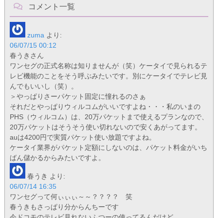
コメント一覧
zuma
より:
06/07/15 00:12
春うきさん
ワンセグの正式名称は知りませんが（笑）ケータイで見られるテ
レビ機能のことをそう呼ぶみたいです。別にケータイでテレビ見
んでもいいし（笑）。
＞やっぱりさーパケット固定に憧れるのさぁ
それだとやっぱりウィルコムがいいですよね・・・私のいまの
PHS（ウィルコム）は、20万パケットまで使えるプランなので、
20万パケットはそうそう使い切れないので安くあがってます。
auは4200円で実質パケット使い放題ですよね。
ケータイ業界がパケット定額にしないのは、パケット料金がいち
ばん儲かるからみたいですよ。
春うき
より:
06/07/14 16:35
ワンセグって何ぃぃぃ～～？？？？ 笑
春うきもさっぱり分からんちーです
今ドコモのテレビ見れないふつーの使ってるんだけど