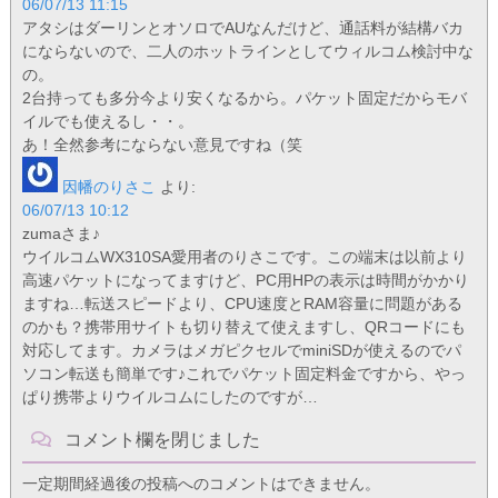
06/07/13 11:15
アタシはダーリンとオソロでAUなんだけど、通話料が結構バカ
にならないので、二人のホットラインとしてウィルコム検討中な
の。
2台持っても多分今より安くなるから。パケット固定だからモバ
イルでも使えるし・・。
あ！全然参考にならない意見ですね（笑
因幡のりさこ
より:
06/07/13 10:12
zumaさま♪
ウイルコムWX310SA愛用者のりさこです。この端末は以前より
高速パケットになってますけど、PC用HPの表示は時間がかかり
ますね…転送スピードより、CPU速度とRAM容量に問題がある
のかも？携帯用サイトも切り替えて使えますし、QRコードにも
対応してます。カメラはメガピクセルでminiSDが使えるのでパ
ソコン転送も簡単です♪これでパケット固定料金ですから、やっ
ぱり携帯よりウイルコムにしたのですが…
コメント欄を閉じました
一定期間経過後の投稿へのコメントはできません。