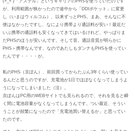
(>_< )「アステル」というキャリアのPHSを使っていたのです
が、利用範囲が狭かったので途中から「DDIポケット」に変更
し（いまはウィルコム）、以来ずっとPHS。まあ、そんなに不
便はなかったですし、なにより携帯より通話料が安い！最近だ
いぶ携帯の通話料も安くなってきてはいるけれど、やっぱりま
だPHSのほうが安いんです。そして
音。通話音質が明らかに
PHS＞携帯
なんです。なのであたしもダンナもPHSを使ってい
たんです・・・・が。
私のPHS（京ぽん）、前回買ってからたぶん3年くらい使ってい
るんだと思うのですが、充電池が
1日
で
ほぼなくなってしまう
よ
うになってしまいました（泣）。
京ぽんはPC用のWEBサイトでも見られるので、それを見ると瞬
く間に電池容量がなくなってしまうんです。つい最近、そうい
うことが頻繁になったので「充電池買い替えるか」と思ってい
たのです。