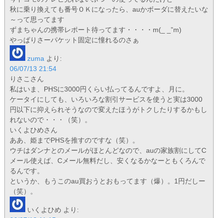
秋に乗り換えても番号ＯＫになったら、auかボーダに替えたいな
～って思ってます
ずまちゃんの携帯レポート待ってます・・・・m(_ _”m)
やっぱりさーパケット固定に憧れるのさぁ
zuma
より:
06/07/13 21:54
りさこさん
私はいま、PHSに3000円くらい払ってるんですよ、月に。
ケータイにしても、いろいろな割引サービスを使うと実は3000
円以下に抑えられそうなので変えたほうがトクしたりするかもし
れないので・・・（笑）。
いくよひめさん
ああ、姫までPHSを推すのですな（笑）。
ウチはダンナとのメールがほとんどなので、auの家族割にしてC
メール使えば、Cメール無料だし、安くなるかなーともくろんで
るんです。
というか、もうこのau買おうとおもってます（爆）。1円だしー
（笑）。
いくよひめ
より: