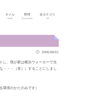
ネイル
野球
全カテゴリ
Nails
Baseballs
All
2006/08/01
ントし、我が家は横浜ウォーカーで当
な・・・（笑））することにしまし
きる環境のかたのみ
です）