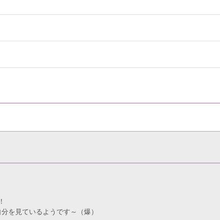
！
自分を見ているようです～（爆）