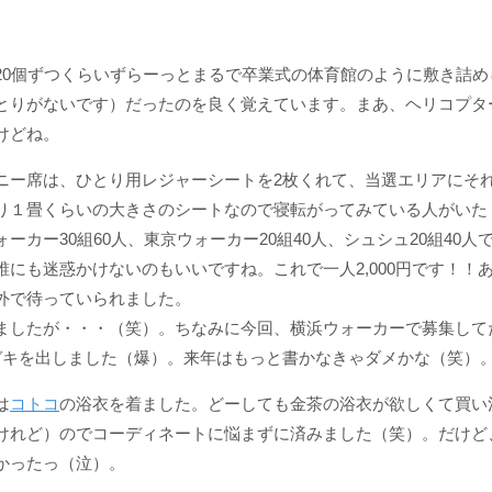
20個ずつくらいずらーっとまるで
卒業式の体育館のように
敷き詰め
とりがないです）だったのを良く覚えています。まあ、ヘリコプタ
けどね。
ニー席は、ひとり用レジャーシートを2枚くれて、当選エリアにそ
り１畳くらいの大きさのシートなので寝転がってみている人がいた
ーカー30組60人、東京ウォーカー20組40人、シュシュ20組40
誰にも迷惑かけないのもいいですね。これで一人
2,000円
です！！
外で待っていられました。
ましたが・・・（笑）。ちなみに今回、横浜ウォーカーで募集して
ガキを出しました（爆）。来年はもっと書かなきゃダメかな（笑）
は
コトコ
の浴衣を着ました。どーしても金茶の浴衣が欲しくて買い
けれど）のでコーディネートに悩まずに済みました（笑）。だけど
かったっ（泣）。