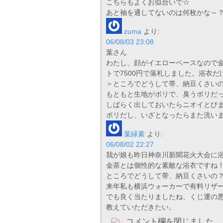
こちらもよくお似合いで☆
あと袖を通してないのは何枚かな～？？
zuma
より:
06/08/03 23:08
葉さん
わたし、顔がイエローベースなので
トで7500円で落札しました。浴衣だ
＞ところでどうして帯、納豆くさい
もともと生地がポリで、臭うポリだ
しばらく出しておいたらニオイとび
ポリだし、いざとなったらまた洗い
葉緑素
より:
06/08/02 22:27
我が娘も昨日神奈川新聞花火大会に
金茶とは個性的な素敵な浴衣ですね
ところでどうして帯、納豆くさいの
来年私も横浜ウォーカーで有料リザ
でも良く当たりましたね、くじ運の
教えていただきたい。
コメント欄を閉じました