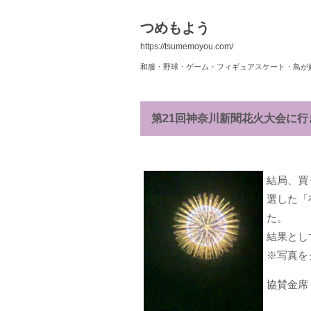
つめもよう
https://tsumemoyou.com/
和服・野球・ゲーム・フィギュアスケート・鳥が
第21回神奈川新聞花火大会に行
結局、買
選した「
た。
結果とし
※写真を
協賛金席