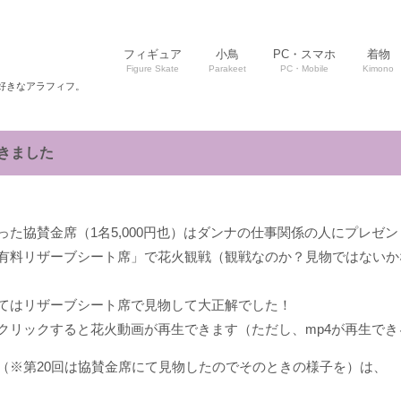
フィギュア
小鳥
PC・スマホ
着物
Figure Skate
Parakeet
PC・Mobile
Kimono
好きなアラフィフ。
きました
った協賛金席（1名5,000円也）はダンナの仕事関係の人にプレゼ
有料リザーブシート席」で花火観戦（観戦なのか？見物ではないか
てはリザーブシート席で見物して
大正解
でした！
クリックすると花火動画が再生できます（ただし、
mp4が再生で
（※第20回は協賛金席にて見物したのでそのときの様子を）は、