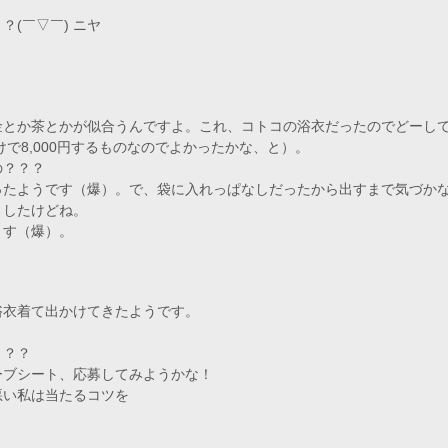
(￣▽￣) ニヤ
金とか茶とかが似合うんですよ。これ、コトコの浴衣だったのでどーして
けで8,000円するものなのでよかったかな、と）。
の？？？
ったようです（爆）。で、袋に入れっぱなしだったから出すまで気づか
ましたけどね。
ます（爆）。
浴衣着て出かけてきたようです。
！
？？？
ーブシート、応募してみようかな！
悪い私は当たるコツを