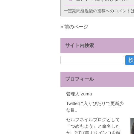
一定期間経過後の投稿へのコメント
« 前のページ
サイト内検索
検
索:
プロフィール
管理人 zuma
Twitterに入りびたりで更新少
な目。
セルフネイルブログとして
「つめもよう」と命名した
が、2017年よりインコを飼