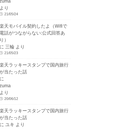
zuma
より
21/05/24
楽天モバイル契約したよ（Wifiで
電話がつながらない:公式回答あ
り）
に
三輪
より
21/05/23
楽天ラッキースタンプで国内旅行
が当たった話
に
zuma
より
20/06/12
楽天ラッキースタンプで国内旅行
が当たった話
に
ユキ
より