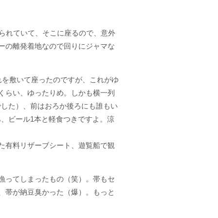
られていて、そこに座るので、意外
ーの離発着地なので回りにジャマな
れを敷いて座ったのですが、これがゆ
くらい、ゆったりめ。しかも横一列
人でした）、前はおろか後ろにも誰もい
あ、ビール1本と軽食つきですよ。涼
た有料リザーブシート、遊覧船で観
。
漁ってしまったもの（笑）。帯もセ
、帯が
納豆臭かった
（爆）。もっと