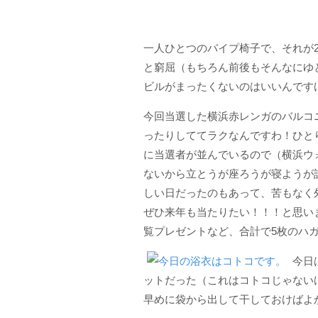
一人ひとつのパイプ椅子で、それが
と窮屈（もちろん前後もそんなにゆ
ビルがまったくないのはいいんです
今回当選した横浜赤レンガのバルコ
ったりしてて
ラク
なんですわ！ひと
に当選者が並んでいるので（横浜ウォ
ないから立とうが座ろうが寝ようが
しい日だったのもあって、苦もなく
ぜひ来年も当たりたい！！！
と思い
覧プレゼントなど、合計で5枚のハ
今日
ットだった（これはコトコじゃない
早めに袋から出して干しておけばよ