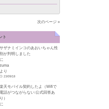
次のページ »
ント
サザナミインコのあおいちゃん性
別が判明しました
に
zuma
より
23/09/18
楽天モバイル契約したよ（Wifiで
電話がつながらない:公式回答あ
り）
に