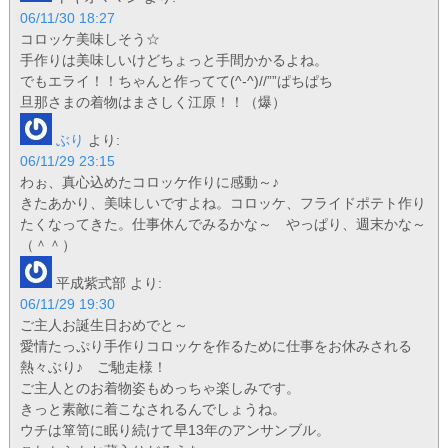
06/11/30 18:27
コロッケ美味しそう☆
手作りは美味しいけどちょっと手間かかるよね。
でもエライ！！ちゃんと作ってて(^-^)//””ぱちぱち
旦那さまの着物はまさしく江原！！（爆）
ぶり
より:
06/11/29 23:15
わぉ、真心込めたコロッケ作りに感動～♪
きたあかり、美味しいですよね。コロッケ、フライドポテト作り
たくなってきた。仕事休んでみるかな～ やっぱり、週末かな～
（＾＾）
平成紫式部
より:
06/11/29 19:30
ご主人お誕生日おめでと～
愛情たっぷり手作りコロッケを作るために仕事をお休みされる
熱々ぶり♪ ご馳走様！
ご主人とのお着物姿もめっちゃ楽しみです。
きっと素敵に着こなされるんでしょうね。
ウチは箪笥に眠り続けて早13年のアンサンブル。