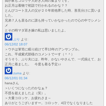
我が家もコロッケ大好き人間の集まりです。
お正月は着物で初詣で行かれるのかな？？
とんびコート主人の父が２０年前他界した時、形見分けに貰いま
した。
兄弟７人も居るのに誰も持っていかなかったので心の中でシメシ
メ
とその時マダ若き嫁の私は思いましたよ。
ぶり
より:
06/12/02 18:07
＞ウチは箪笥に眠り続けて早13年のアンサンブル。
これ、平成紫式部様のコメントでーす（＾＾）
そうそう、ぶり夫には、昨年、かないやさんで、一式揃えて、お
正月に着ました。 今度も着る予定♪♪
zuma
より:
06/12/01 01:34
hanaさん
＞いくつになったのかなぁ？
不惑を超えましたよ（笑）。
＞大量コロッケ、お疲れさま～
ありがとうございますー。コロッケ、4日でなくなりました