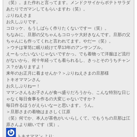
（笑）。また作れと言ってます。メンドクサイからポテトサラダ
あたりでガマンしてもらいますわ（笑）。
ぶりねえさま
お久しぶりです。
コロッケ、もうしばらく作りたくないですー（笑）。
ちなみに、旦那の父ちゃんもコロッケ大好きなんです。旦那の父
ちゃんにも作ってくれと言われてます。やだー（笑）。
＞ウチは箪笥に眠り続けて早13年のアンサンブル。
えーもったいないじゃないですかっ。でも着物って洋服ほど流行
がないから、何十年経っても着られるし、きっとそのうちチャン
ス？がありますよ！
来年のお正月に着ませんか？＞ぶりねえさまの旦那様
トキオママンさん
お久しぶりねー！
ママンさんもお子さんが食べ盛りだろうから、こんな特別な日じ
ゃなく毎日食事を作るの大変じゃないですか？
毎日作るほうがえらいなーと思います。うん。
＞旦那さまの着物はまさしく江原
（笑）何でか、本人が茶色がいいらしくて。でもうちの旦那は江
原さんより細いです（笑）。
トキオママン
より: