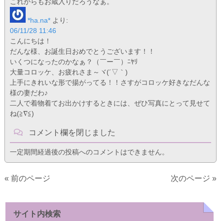
これからもお蔵入りだろうなぁ。
*ha.na*
より:
06/11/28 11:46
こんにちは！
だんな様、お誕生日おめでとうございます！！
いくつになったのかなぁ？（￣ー￣）ﾆﾔﾘ
大量コロッケ、お疲れさま～ヾ(´▽｀)
上手にきれいな形で揚がってる！！さすがコロッケ好きなだんな
様の妻だわ♪
二人で着物着てお出かけするときには、ぜひ写真にとって見せて
ね(≧∇≦)
コメント欄を閉じました
一定期間経過後の投稿へのコメントはできません。
« 前のページ
次のページ »
サイト内検索