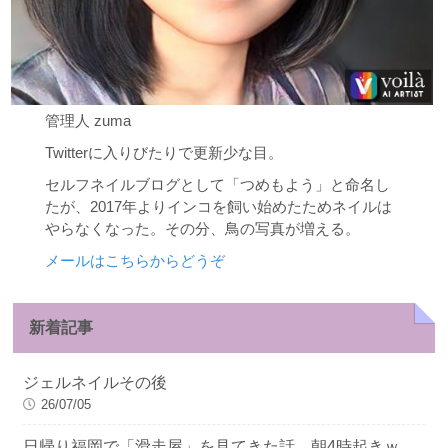
管理人 zuma
Twitterに入りびたりで更新少な目。
セルフネイルブログとして「つめもよう」と命名し
たが、2017年よりインコを飼い始めたためネイルは
やらなくなった。その分、鳥の写真が増える。
メールはこちらからどうぞ
新着記事
ジェルネイルその後
26/07/05
日帰り福岡で「滑走屋」を見てきた話 朝4時起きｗ