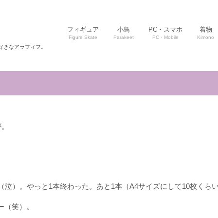
フィギュア
小鳥
PC・スマホ
着物
Figure Skate
Parakeet
PC・Mobile
Kimono
好きなアラフィフ。
が。
（泣）。やっと1本終わった。あと1本（A4サイズにして10枚く
ー（笑）。