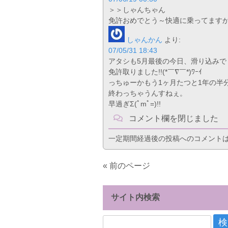
＞＞しゃんちゃん
免許おめでとう～快適に乗ってます
しゃんかん
より:
07/05/31 18:43
アタシも5月最後の今日、滑り込みで
免許取りました!!(*￣∇￣*)ﾜｰｲ
っちゅーかもう1ヶ月たつと1年の半
終わっちゃうんすねぇ。
早過ぎΣ(ﾟmﾟ=)!!
コメント欄を閉じました
一定期間経過後の投稿へのコメント
« 前のページ
サイト内検索
検