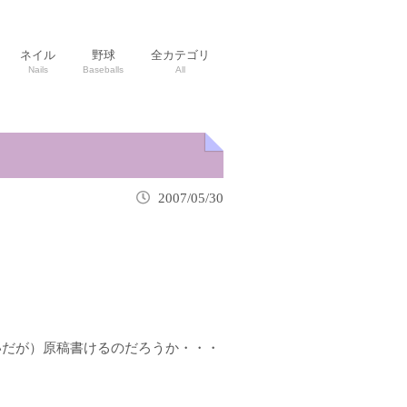
ネイル
野球
全カテゴリ
Nails
Baseballs
All
2007/05/30
らいだが）原稿書けるのだろうか・・・