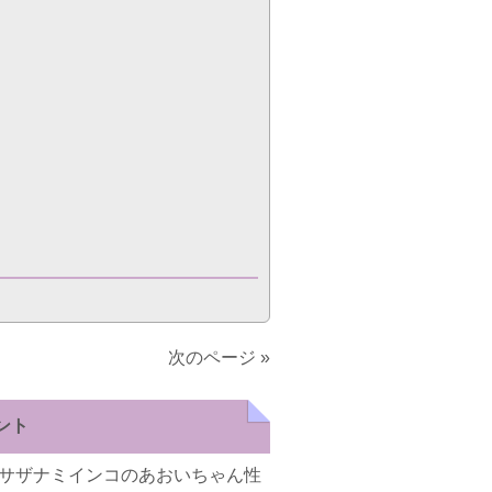
次のページ »
ント
サザナミインコのあおいちゃん性