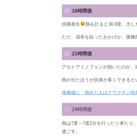
16時間後
頭痛発生
熱を計ると36.8度。
ただ、湿布を貼ったおかげか、接種
21時間後
アセトアミノフェンが効いたのか、頭
熱が出たほうが抗体が多くできると
接種後に「熱出た人ほどワクチン効
24時間後
熱は7度～7度2分を行ったり来た
過ごす。