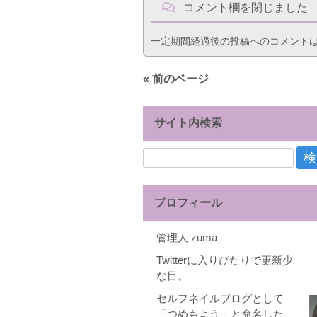
コメント欄を閉じました
一定期間経過後の投稿へのコメント
« 前のページ
サイト内検索
検
索:
プロフィール
管理人 zuma
Twitterに入りびたりで更新少
な目。
セルフネイルブログとして
「つめもよう」と命名した