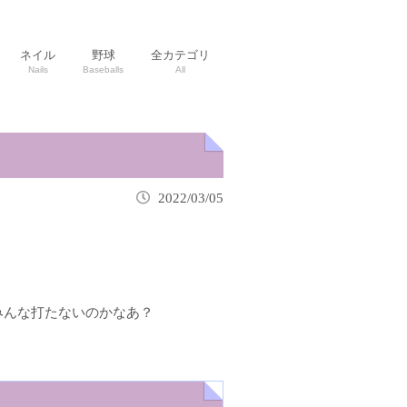
ネイル
野球
全カテゴリ
Nails
Baseballs
All
2022/03/05
みんな打たないのかなあ？