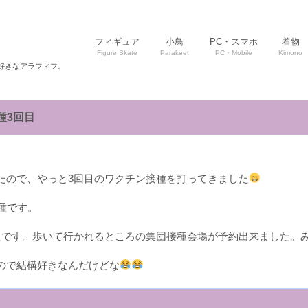
フィギュア
小鳥
PC・スマホ
着物
Figure Skate
Parakeet
PC・Mobile
Kimono
好きなアラフィフ。
種3回目
たので、やっと3回目のワクチン接種を打ってきました
種です。
たです。歩いて行かれるところの集団接種会場が予約出来ました。
ので結構好きなんだけどな