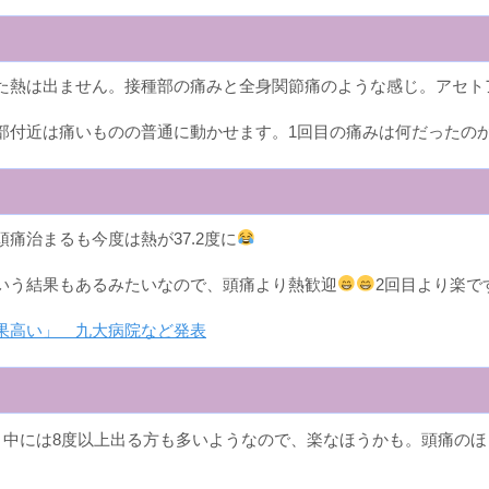
大した熱は出ません。接種部の痛みと全身関節痛のような感じ。アセ
部付近は痛いものの普通に動かせます。1回目の痛みは何だったの
痛治まるも今度は熱が37.2度に
いう結果もあるみたいなので、頭痛より熱歓迎
2回目より楽で
果高い」 九大病院など発表
り。中には8度以上出る方も多いようなので、楽なほうかも。頭痛の