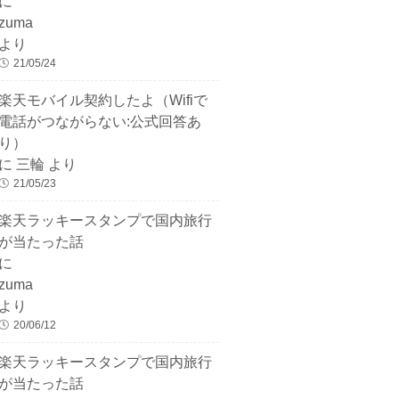
に
zuma
より
21/05/24
楽天モバイル契約したよ（Wifiで
電話がつながらない:公式回答あ
り）
に
三輪
より
21/05/23
楽天ラッキースタンプで国内旅行
が当たった話
に
zuma
より
20/06/12
楽天ラッキースタンプで国内旅行
が当たった話