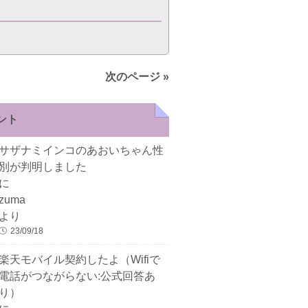
次のページ »
ント
サザナミインコのあおいちゃん性
別が判明しました
に
zuma
より
23/09/18
楽天モバイル契約したよ（Wifiで
電話がつながらない:公式回答あ
り）