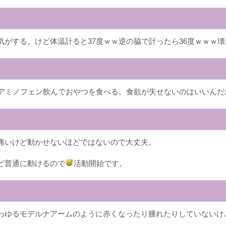
気がする。けど体温計ると37度ｗｗ逆の脇で計ったら36度ｗｗｗ
セトアミノフェン飲んでおやつを食べる。食欲が失せないのはいいん
痛いけど動かせないほどではないので大丈夫。
ど普通に動けるので
活動開始です。
わゆるモデルナアームのように赤くなったり腫れたりしていないけ