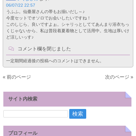
06/07/22 22:57
うふふ。仙臺屋さんの帯もお揃いだし～♪
今度セットでオソロでお会いしたいですね！
このしじら、良いですよぉ。シャリっとしててあんまり浴衣ちっ
くじゃないから、私は普段着夏着物として活用中。生地は厚いけ
ど涼しいっす♪
コメント欄を閉じました
一定期間経過後の投稿へのコメントはできません。
« 前のページ
次のページ »
サイト内検索
検
索:
プロフィール