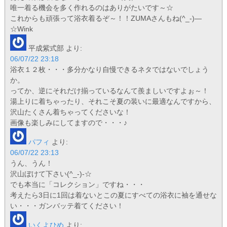
唯一着る機会を多く作れるのはありがたいです～☆
これからも頑張って浴衣着るぞ～！！ZUMAさんもね(^_-)—
☆Wink
平成紫式部
より:
06/07/22 23:18
浴衣１２枚・・・多分かなり自慢できるネタではないでしょう
か。
ってか、逆にそれだけ揃っているなんて羨ましいですよぉ～！
湯上りに着ちゃったり、それこそ夏の装いに最適なんですから、
沢山たくさん着ちゃってくださいな！
画像も楽しみにしてますので・・・♪
パフィ
より:
06/07/22 23:13
うん、うん！
沢山ぼけて下さい(^_-)-☆
でも本当に「コレクション」ですね・・・
考えたら3日に1回は着ないとこの夏にすべての浴衣に袖を通せな
い・・・ガンバッテ着てください！
いくよひめ
より: