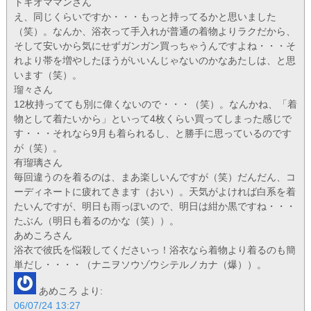
トキオママンさん
え、同じくらいですか・・・もっと持ってるかと思いました
（笑）。なんか、浴衣って手入れが普通の着物よりラクだから、
そして安いから気にせずガンガン買っちゃうんですよね・・・そ
れより帯を増やしたほうがいいんじゃないのかなあたしは、と思
います（笑）。
瑠々さん
12枚持ってても別に偉くないので・・・（笑）。なんかね、「着
物として着たいから」といって4枚くらい買ってしまった感じで
す・・・それなら9月も着られるし、と勝手に思っているのです
が（笑）。
有瑠璃さん
毎回違うのを着るのは、まあ楽しいんですが（笑）だんだん、コ
ーディネートに疲れてきます（おい）。天気がよければ白系を着
たいんですが、明日も雨っぽいので、明日は紺か黒ですね・・・
たぶん（明日も着るのかな（笑））。
あめころさん
浴衣で彼氏を悩殺してくださいっ！浴衣なら着物より着るのも簡
単だし・・・・（ナニヲソウゾウシテルノカナ（爆））。
あめころ
より:
06/07/24 13:27