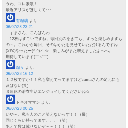
うわ、コレ素敵！
最近アリスがほしくて･･･
有瑠璃
より:
06/07/23 23:21
ずまさん、こんばんわ
12枚はすごいですね。毎回別のをきても、ずっと楽しめますも
の～。これから毎回、そのゆかたを見せていただけるんですね
(≧∇≦)やったー(^-^)∠-☆ 楽しみがまた増えましたよへへ。
期待しています(￣▽￣)ゞ
瑠々
より:
06/07/23 16:12
１２枚ですか！！私も増えてってますけどzumaさんの足元にも
及ばない(笑)
３連休の浴衣生活エンジョイしてくださいね☆
トキオママン
より:
06/07/23 00:25
いや～、私も人のこと笑えないっす！！（爆）
同じくらい持ってます。。。（笑）
あえて数は載せないぞ～～！！！（笑）