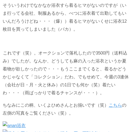
そういうわけでなかなか浴衣すら着るヒマがないのですが（い
ま行ってる会社、制服あるから、べつに浴衣着て出勤してもい
いんだろうけどね・・・（爆））着るヒマがないくせに浴衣
12
枚目
を買ってしまいました（バカ）。
これです（笑）。オークションで落札したので3500円（送料込
み）でしたが。なんか、どうしても麻の入った浴衣というか夏
着物が欲しかったので・・・もうここまでくると、着るかどう
かじゃなくて「コレクション」だわ。でもせめて、今週の3連休
（会社が日・月・火と休み）の1日でも何か（笑）着たい
わ・・・（雨ばっかりで着るチャンスが・・・）。
ちなみにこの柄、いくよひめさんとお揃いです（笑）
こちら
の
左側の写真をご覧ください（笑）。