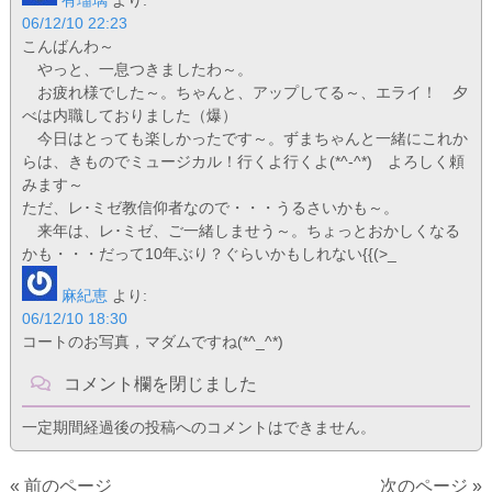
06/12/10 22:23
こんばんわ～
やっと、一息つきましたわ～。
お疲れ様でした～。ちゃんと、アップしてる～、エライ！ 夕
べは内職しておりました（爆）
今日はとっても楽しかったです～。ずまちゃんと一緒にこれか
らは、きものでミュージカル！行くよ行くよ(*^-^*) よろしく頼
みます～
ただ、レ･ミゼ教信仰者なので・・・うるさいかも～。
来年は、レ･ミゼ、ご一緒しませう～。ちょっとおかしくなる
かも・・・だって10年ぶり？ぐらいかもしれない{{(>_
麻紀恵
より:
06/12/10 18:30
コートのお写真，マダムですね(*^_^*)
コメント欄を閉じました
一定期間経過後の投稿へのコメントはできません。
« 前のページ
次のページ »