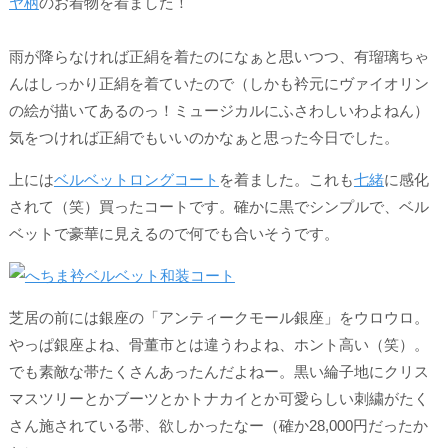
ヤ柄
のお着物を着ました！
雨が降らなければ正絹を着たのになぁと思いつつ、有瑠璃ちゃ
んはしっかり正絹を着ていたので（しかも衿元にヴァイオリン
の絵が描いてあるのっ！ミュージカルにふさわしいわよねん）
気をつければ正絹でもいいのかなぁと思った今日でした。
上には
ベルベットロングコート
を着ました。これも
七緒
に感化
されて（笑）買ったコートです。確かに黒でシンプルで、ベル
ベットで豪華に見えるので何でも合いそうです。
芝居の前には銀座の「アンティークモール銀座」をウロウロ。
やっぱ銀座よね、骨董市とは違うわよね、ホント高い（笑）。
でも素敵な帯たくさんあったんだよねー。黒い綸子地にクリス
マスツリーとかブーツとかトナカイとか可愛らしい刺繍がたく
さん施されている帯、欲しかったなー（確か28,000円だったか