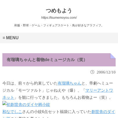
つめもよう
https://tsumemoyou.com/
和服・野球・ゲーム・フィギュアスケート・鳥が好きなアラフィフ。
MENU
有瑠璃ちゃんと着物deミュージカル（笑）
2006/12/10
今日は、前々から約束していた
有瑠璃ちゃん
と、帝劇へミュー
ジカル「モーツァルト」じゃねえや（爆）、「
マリーアントワ
ネット
」を観に行ってきました。もちろんお着物よー（笑）。
和なでしこ
さんの小紋6点セット福袋に入っていた
創世舎のダイ