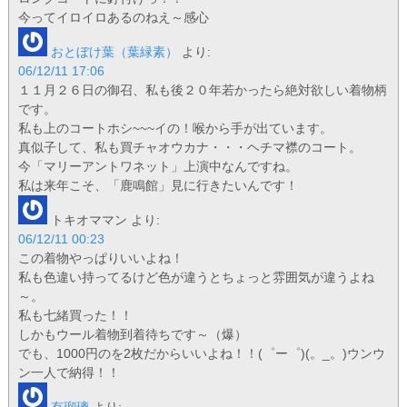
今ってイロイロあるのねえ～感心
おとぼけ葉（葉緑素）
より:
06/12/11 17:06
１１月２６日の御召、私も後２０年若かったら絶対欲しい着物柄
です。
私も上のコートホシ~~~イの！喉から手が出ています。
真似子して、私も買チャオウカナ・・・ヘチマ襟のコート。
今「マリーアントワネット」上演中なんですね。
私は来年こそ、「鹿鳴館」見に行きたいんです！
トキオママン
より:
06/12/11 00:23
この着物やっぱりいいよね！
私も色違い持ってるけど色が違うとちょっと雰囲気が違うよね
～。
私も七緒買った！！
しかもウール着物到着待ちです～（爆）
でも、1000円のを2枚だからいいよね！！(゜ー゜)(。_。)ウンウ
ン一人で納得！！
有瑠璃
より: