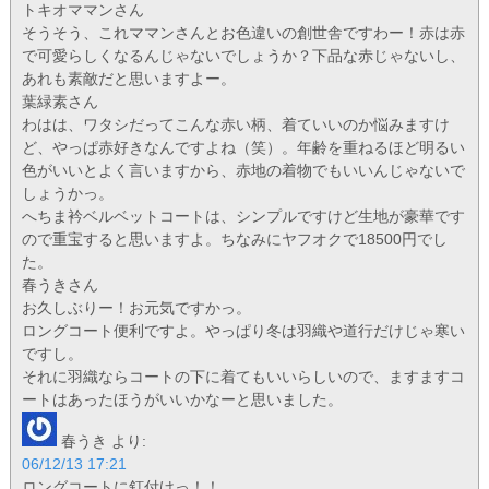
トキオママンさん
そうそう、これママンさんとお色違いの創世舎ですわー！赤は赤
で可愛らしくなるんじゃないでしょうか？下品な赤じゃないし、
あれも素敵だと思いますよー。
葉緑素さん
わはは、ワタシだってこんな赤い柄、着ていいのか悩みますけ
ど、やっぱ赤好きなんですよね（笑）。年齢を重ねるほど明るい
色がいいとよく言いますから、赤地の着物でもいいんじゃないで
しょうかっ。
へちま衿ベルベットコートは、シンプルですけど生地が豪華です
ので重宝すると思いますよ。ちなみにヤフオクで18500円でし
た。
春うきさん
お久しぶりー！お元気ですかっ。
ロングコート便利ですよ。やっぱり冬は羽織や道行だけじゃ寒い
ですし。
それに羽織ならコートの下に着てもいいらしいので、ますますコ
ートはあったほうがいいかなーと思いました。
春うき
より:
06/12/13 17:21
ロングコートに釘付けっ！！