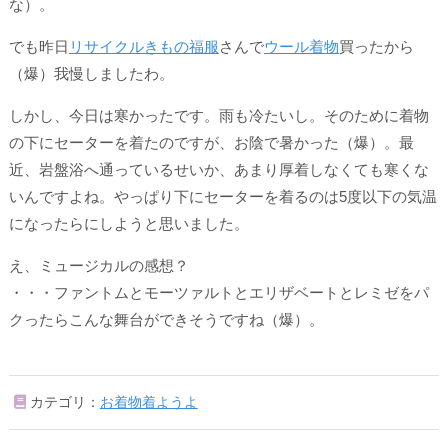
な）。
でも昨日
リサイクルきもの福服
さんで
ウール着物
買ったから
（爆）我慢しましたわ。
しかし、今日は寒かったです。雨も冷たいし。そのために着物
の下にセーターを着たのですが、お陰で
暑かった（爆）
。最
近、岩盤浴へ通っているせいか、あまり厚着しなくても寒くな
いんですよね。やっぱり下にセーターを着るのは5度以下の気温
になったらにしようと思いました。
え、ミュージカルの感想？
・・・ファントムとモーツァルトとエリザベートとレミゼをパ
クったらこんな舞台ができそうですね（爆）。
カテゴリ：
お着物着ようよ