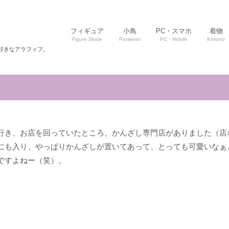
フィギュア
小鳥
PC・スマホ
着物
Figure Skate
Parakeet
PC・Mobile
Kimono
好きなアラフィフ。
行き、お店を回っていたところ、かんざし専門店がありました（店
にも入り、やっぱりかんざしが置いてあって、とっても可愛いなぁ
ですよねー（笑）。