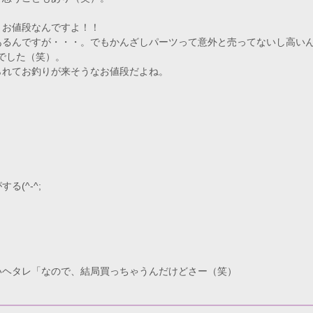
うお値段なんですよ！！
あるんですが・・・。でもかんざしパーツって意外と売ってないし高い
円でした（笑）。
られてお釣りが来そうなお値段だよね。
(^-^;
。
いヘタレ「なので、結局買っちゃうんだけどさー（笑）