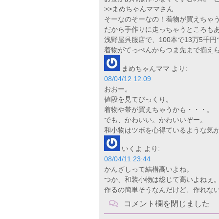
>>まめちゃんママさん
そーなのそーなの！着物が買えちゃ
だから手作りに走っちゃうところも
浅野屋呉服店で、100本で13万5千
着物がてっぺんからつま先まで揃え
まめちゃんママ
より:
08/04/12 12:09
おおー。
値段を見てびっくり。
着物や帯が買えちゃうかも・・・。
でも、かわいい。かわいいぞー。
和小物はツボを心得ているような気がする
いくよ
より:
08/04/11 23:44
かんざしって結構高いよね。
つか、和装小物は総じて高いよねぇ
作るの簡単そうなんだけど、作れな
コメント欄を閉じました