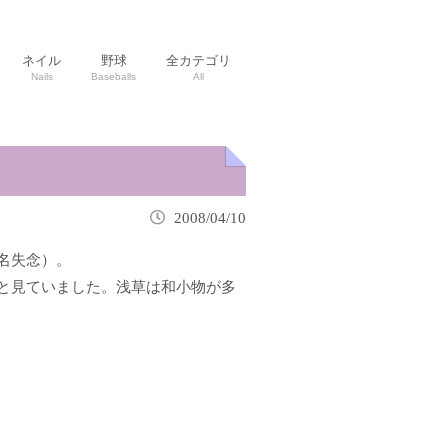
ネイル
野球
全カテゴリ
Nails
Baseballs
All
2008/04/10
名失念）。
と見ていました。浅草は和小物が多