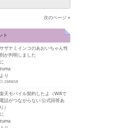
次のページ »
ント
サザナミインコのあおいちゃん性
別が判明しました
に
zuma
より
23/09/18
楽天モバイル契約したよ（Wifiで
電話がつながらない:公式回答あ
り）
に
zuma
より