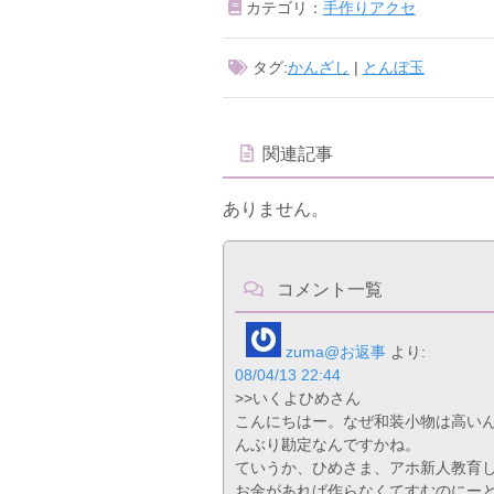
カテゴリ：
手作りアクセ
タグ:
かんざし
|
とんぼ玉
関連記事
ありません。
コメント一覧
zuma@お返事
より:
08/04/13 22:44
>>いくよひめさん
こんにちはー。なぜ和装小物は高い
んぶり勘定なんですかね。
ていうか、ひめさま、アホ新人教育
お金があれば作らなくてすむのにー