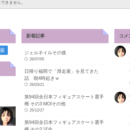
はできません。
新着記事
コメ
ジェルネイルその後
26/07/05
日帰り福岡で「滑走屋」を見てきた
話 朝4時起きｗ
26/03/21
第94回全日本フィギュアスケート選手
権 その3 MOIその他
25/12/27
第94回全日本フィギュアスケート選手
権 その2 試合