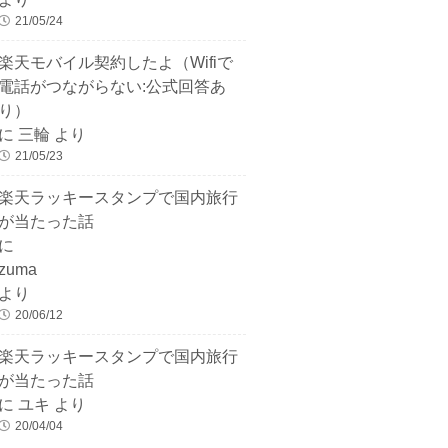
21/05/24
楽天モバイル契約したよ（Wifiで
電話がつながらない:公式回答あ
り）
に
三輪
より
21/05/23
楽天ラッキースタンプで国内旅行
が当たった話
に
zuma
より
20/06/12
楽天ラッキースタンプで国内旅行
が当たった話
に
ユキ
より
20/04/04