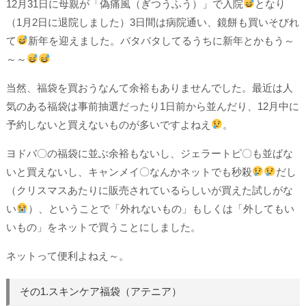
12月31日に母親が「偽痛風（ぎつうふう）」で入院
となり
（1月2日に退院しました）3日間は病院通い、鏡餅も買いそびれ
て
新年を迎えました。バタバタしてるうちに新年とかもう～
～～
当然、福袋を買おうなんて余裕もありませんでした。最近は人
気のある福袋は事前抽選だったり1日前から並んだり、12月中に
予約しないと買えないものが多いですよねえ
。
ヨドバ〇の福袋に並ぶ余裕もないし、ジェラートピ〇も並ばな
いと買えないし、キャンメイ〇なんかネットでも秒殺
だし
（クリスマスあたりに販売されているらしいが買えた試しがな
い
）、ということで「外れないもの」もしくは「外してもい
いもの」をネットで買うことにしました。
ネットって便利よねえ～。
その1.スキンケア福袋（アテニア）