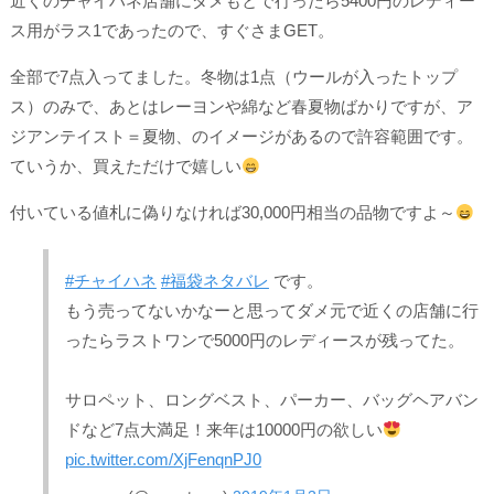
近くのチャイハネ店舗にダメもとで行ったら5400円のレディー
ス用がラス1であったので、すぐさまGET。
全部で7点入ってました。冬物は1点（ウールが入ったトップ
ス）のみで、あとはレーヨンや綿など春夏物ばかりですが、ア
ジアンテイスト＝夏物、のイメージがあるので許容範囲です。
ていうか、買えただけで嬉しい
付いている値札に偽りなければ30,000円相当の品物ですよ～
#チャイハネ
#福袋ネタバレ
です。
もう売ってないかなーと思ってダメ元で近くの店舗に行
ったらラストワンで5000円のレディースが残ってた。
サロペット、ロングベスト、パーカー、バッグヘアバン
ドなど7点大満足！来年は10000円の欲しい
pic.twitter.com/XjFenqnPJ0