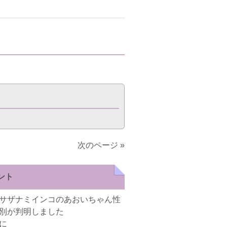
次のページ »
ント
サザナミインコのあおいちゃん性
別が判明しました
に