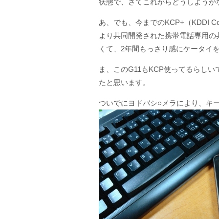
状態で、さてこれからどうしようか
あ、でも、今までのKCP+（KDDI 
より共同開発された携帯電話専用の
くて、2年間もっさり感にケータイ
ま、このG11もKCP使ってるらし
たと思います。
ついでにヨドバシ○メラにより、キ