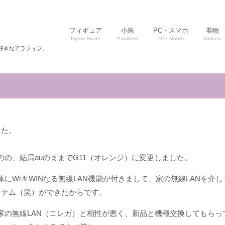
フィギュア
小鳥
PC・スマホ
着物
Figure Skate
Parakeet
PC・Mobile
Kimono
好きなアラフィフ。
した。
の、結局auのままでG11（オレンジ）に変更しました。
Wi-fi WINなる無線LAN機能が付きまして、家の無線LANを介
ステム（笑）ができたからです。
家の無線LAN（コレガ）と相性が悪く、新品と機種交換してもらっ