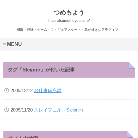
つめもよう
https://tsumemoyou.com/
和服・野球・ゲーム・フィギュアスケート・鳥が好きなアラフィフ。
MENU
タグ「Sleipnir」が付いた記事
2009/12/12
お仕事備忘録
2009/11/20
スレイプニル（Sleipnir）