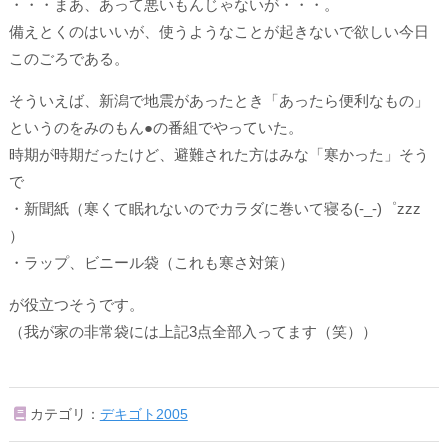
・・・まあ、あって悪いもんじゃないが・・・。
備えとくのはいいが、使うようなことが起きないで欲しい今日
このごろである。
そういえば、新潟で地震があったとき「あったら便利なもの」
というのをみのもん●の番組でやっていた。
時期が時期だったけど、避難された方はみな「寒かった」そう
で
・新聞紙（寒くて眠れないのでカラダに巻いて寝る(-_-)゜zzz
）
・ラップ、ビニール袋（これも寒さ対策）
が役立つそうです。
（我が家の非常袋には上記3点全部入ってます（笑））
カテゴリ：
デキゴト2005