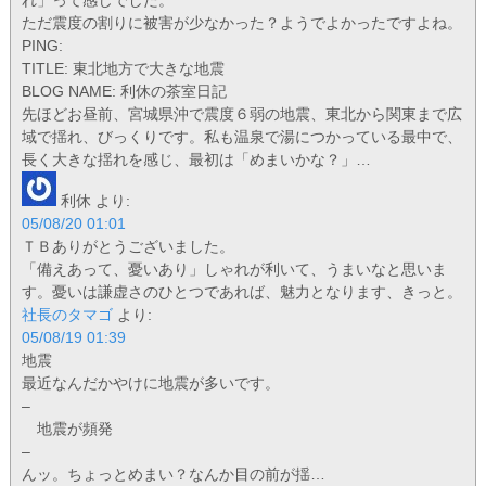
ただ震度の割りに被害が少なかった？ようでよかったですよね。
PING:
TITLE: 東北地方で大きな地震
BLOG NAME: 利休の茶室日記
先ほどお昼前、宮城県沖で震度６弱の地震、東北から関東まで広
域で揺れ、びっくりです。私も温泉で湯につかっている最中で、
長く大きな揺れを感じ、最初は「めまいかな？」…
利休
より:
05/08/20 01:01
ＴＢありがとうございました。
「備えあって、憂いあり」しゃれが利いて、うまいなと思いま
す。憂いは謙虚さのひとつであれば、魅力となります、きっと。
社長のタマゴ
より:
05/08/19 01:39
地震
最近なんだかやけに地震が多いです。
–
地震が頻発
–
んッ。ちょっとめまい？なんか目の前が揺…