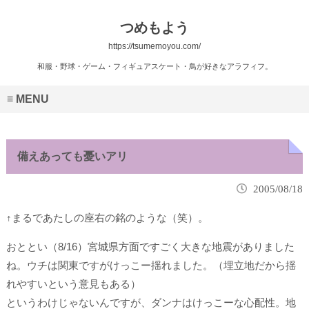
つめもよう
https://tsumemoyou.com/
和服・野球・ゲーム・フィギュアスケート・鳥が好きなアラフィフ。
MENU
備えあっても憂いアリ
2005/08/18
↑まるであたしの座右の銘のような（笑）。
おととい（8/16）宮城県方面ですごく大きな地震がありました
ね。ウチは関東ですがけっこー揺れました。（埋立地だから揺
れやすいという意見もある）
というわけじゃないんですが、ダンナは
けっこーな心配性
。地