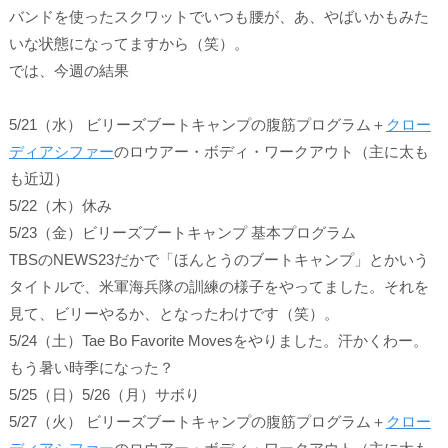
バンドを使ったスクワットでいつも腰が、あ、やばいかもみた
いな状態になってますから（笑）。
では、今週の結果
5/21（水） ビリーズブートキャンプの腹筋プログラム＋
クロー
ディアシファー
のロウアー・ボディ・ワークアウト（主に太も
も近辺）
5/22（木）休み
5/23（金）ビリーズブートキャンプ 基本プログラム
TBSのNEWS23だかで「ほんとうのブートキャンプ」とかいう
タイトルで、米軍海兵隊の訓練の様子をやってました。それを
見て、ビリーやるか、となったわけです（笑）。
5/24（土）Tae Bo Favorite Movesをやりました。汗かくわー。
もう暑い時季になった？
5/25（日）5/26（月）サボり
5/27（火） ビリーズブートキャンプの腹筋プログラム＋
クロー