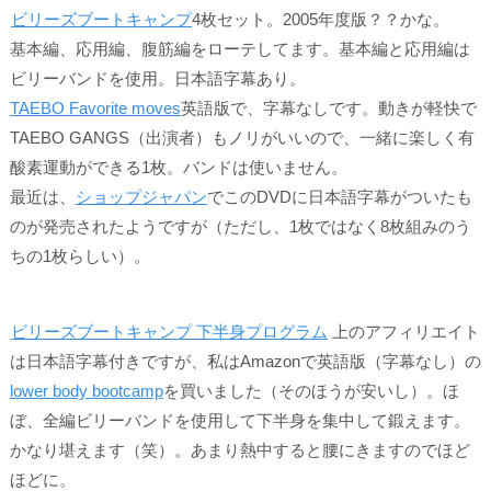
ビリーズブートキャンプ
4枚セット。2005年度版？？かな。
基本編、応用編、腹筋編をローテしてます。基本編と応用編は
ビリーバンドを使用。日本語字幕あり。
TAEBO Favorite moves
英語版で、字幕なしです。動きが軽快で
TAEBO GANGS（出演者）もノリがいいので、一緒に楽しく有
酸素運動ができる1枚。バンドは使いません。
最近は、
ショップジャパン
でこのDVDに日本語字幕がついたも
のが発売されたようですが（ただし、1枚ではなく8枚組みのう
ちの1枚らしい）。
ビリーズブートキャンプ 下半身プログラム
上のアフィリエイト
は日本語字幕付きですが、私はAmazonで英語版（字幕なし）の
lower body bootcamp
を買いました（そのほうが安いし）。ほ
ぼ、全編ビリーバンドを使用して下半身を集中して鍛えます。
かなり堪えます（笑）。あまり熱中すると腰にきますのでほど
ほどに。