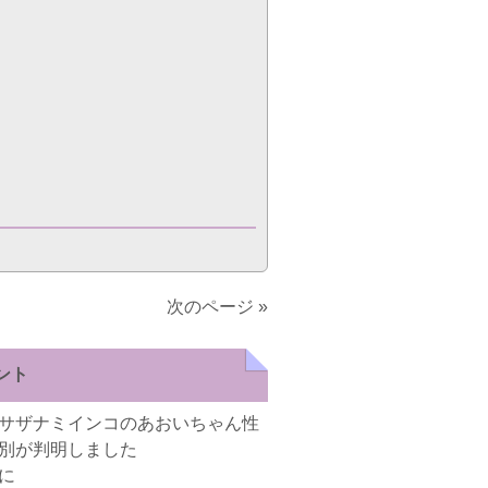
次のページ »
ント
サザナミインコのあおいちゃん性
別が判明しました
に