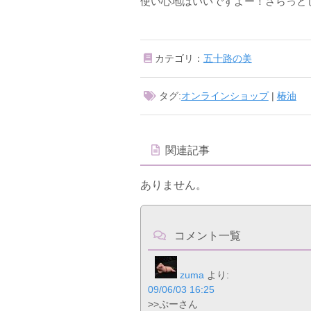
使い心地はいいですよー！さらっと
カテゴリ：
五十路の美
タグ:
オンラインショップ
|
椿油
関連記事
ありません。
コメント一覧
zuma
より:
09/06/03 16:25
>>ぷーさん