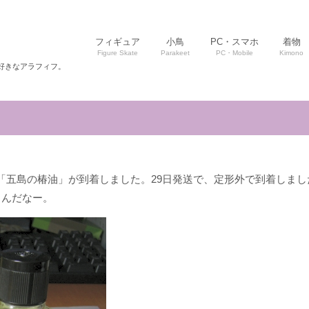
フィギュア
小鳥
PC・スマホ
着物
Figure Skate
Parakeet
PC・Mobile
Kimono
好きなアラフィフ。
「五島の椿油」が到着しました。29日発送で、定形外で到着しま
くんだなー。