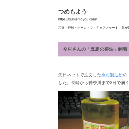
つめもよう
https://tsumemoyou.com/
和服・野球・ゲーム・フィギュアスケート・鳥が
今村さんの「五島の椿油」到着
先日ネットで注文した
今村製油所
の
した。長崎から神奈川まで3日で届