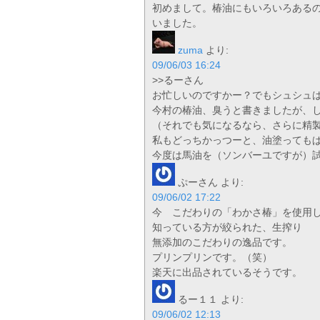
初めまして。椿油にもいろいろある
いました。
zuma
より:
09/06/03 16:24
>>るーさん
お忙しいのですかー？でもシュシュ
今村の椿油、臭うと書きましたが、
（それでも気になるなら、さらに精
私もどっちかっつーと、油塗っても
今度は馬油を（ソンバーユですが）
ぷーさん
より:
09/06/02 17:22
今 こだわりの「わかさ椿」を使用
知っている方が絞られた、生搾り
無添加のこだわりの逸品です。
プリンプリンです。（笑）
楽天に出品されているそうです。
るー１１
より:
09/06/02 12:13