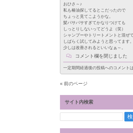
おひさ～♪
私も椿油探してるとこだったので
ちょっと見てこようかな。
髪パサパサすぎてかなりつけても
しっとりしないってどうよ（笑）
シャンプーやトリートメントと混ぜ
しばらく試してみようと思ってます
少しは改善されるといいなぁ～。
コメント欄を閉じました
一定期間経過後の投稿へのコメント
« 前のページ
サイト内検索
検
索: