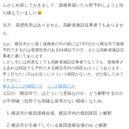
らかじめ探しておきまして、接種券届いたら即予約しようと待
ち構えていました
当方、基礎疾患はありません。高齢者施設従事者でもありませ
ん。
なお、横浜市から届く接種券の中の紙には7月5日から
横浜市で
接種
予約できるのは基礎疾患のある64歳以下の方、または高齢者施設従
事者と書いてあります。
しかし中には疾患なくても高齢者施設従事者でなくても、接種券さ
えあれば初診でも予約できる横浜市内の病院もけっこうあります。
早く打ちたい方はお近くにそういう病院がないか、ぜひ探してみて
ください。
例えばここの病院とか
ここの医院とか
上記の「横浜市で」はどういう意味なのか、どう解釈するのか
が不明確（役所でも明確な基準がない模様）なため、
横浜市の集団接種会場、横浜市内の個別医院 と解釈
横浜市が主催？している集団接種会場のみ と解釈