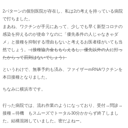
2パターンの個別医院が存在し、私は2の考えを持っている病院
で打ちました。
まあね、ワクチンが手元にあって、少しでも早く新型コロナの
感染を抑えるのが使命？なのに「優先条件の人じゃなきゃダ
メ」と接種を抑制する理由もないと考えるお医者様がいても当
然でしょう。
（接種協力金ももらえるし、優先以外の人に打っ
たからって罰則はないでしょう）
というわけで、無事予約も済み、ファイザーmRNAワクチンを
本日接種となりました。
ちなみに横浜市です。
行った病院では、流れ作業のようになっており、受付→問診→
接種→待機 もスムーズでトータル30分かからず終了しまし
た。結構混雑していました。密だよねー。