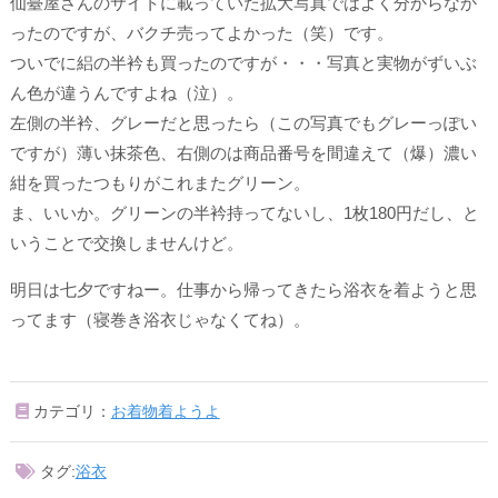
仙臺屋さんのサイトに載っていた拡大写真ではよく分からなか
ったのですが、バクチ売ってよかった（笑）です。
ついでに絽の半衿も買ったのですが・・・写真と実物がずいぶ
ん色が違うんですよね（泣）。
左側の半衿、グレーだと思ったら（この写真でもグレーっぽい
ですが）薄い抹茶色、右側のは
商品番号を間違えて
（爆）濃い
紺を買ったつもりがこれまたグリーン。
ま、いいか。グリーンの半衿持ってないし、1枚180円だし、と
いうことで交換しませんけど。
明日は七夕ですねー。仕事から帰ってきたら浴衣を着ようと思
ってます（寝巻き浴衣じゃなくてね）。
カテゴリ：
お着物着ようよ
タグ:
浴衣