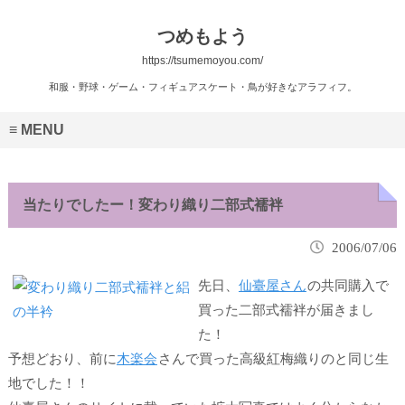
つめもよう
https://tsumemoyou.com/
和服・野球・ゲーム・フィギュアスケート・鳥が好きなアラフィフ。
MENU
当たりでしたー！変わり織り二部式襦袢
2006/07/06
先日、
仙臺屋さん
の共同購入で
買った二部式襦袢が届きまし
た！
予想どおり、前に
木楽会
さんで買った
高級紅梅織りのと同じ生
地
でした！！