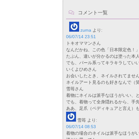
コメント一覧
zuma
より:
06/07/14 23:51
トキオママンさん
なんだかね、この色「日本限定色！
たぶん、違いが分かるのは塗った本
でも、パール系ってキラキラしてい
いくよひめさん
お会いしたとき、ネイルされてませ
ネイルアート見るのも好きなんで（
雪苺さん
着物にネイルは派手なほうがいい、
でも、着物って全身隠れるから、手
ああ、足爪（ペディキュアと言え）
雪苺
より:
06/07/14 08:53
着物の場合のネイルは派手なほうが