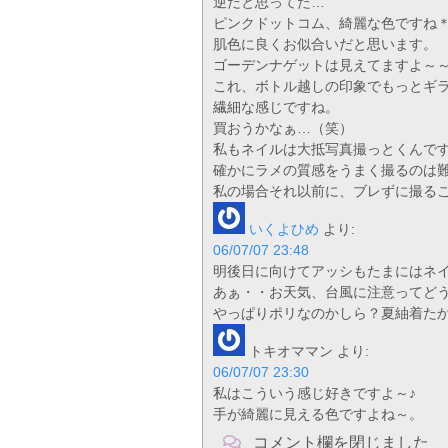
逆だと思ってた…
ピンクドットコム、綺麗な色ですね
肌色に良くお似合いだと思います。
ゴーデンナゲットは見えてますよ～
これ、ボトル越しの印象でもっとギ
繊細な感じですね。
買おうかなぁ…（笑）
私もネイルは大抵写真撮っとくんで
確かにラメの質感をうまく撮るのは
私の場合それ以前に、ブレずに撮る
いくよひめ
より:
06/07/07 23:48
明後日に向けてアッシもたまにはネ
あぁ・・お天気、台風に注意ってど
やっぱりポリなのかしら？夏紬着たか
トキオママン
より:
06/07/07 23:30
私はこういう感じ好きですよ～♪
手が綺麗に見える色ですよね～。
コメント欄を閉じました