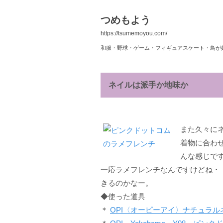
つめもよう
https://tsumemoyou.com/
和服・野球・ゲーム・フィギュアスケート・鳥が
ネイルは派手か地味か
また久々に
着物に合わ
んな感じで
一応ラメフレンチなんですけどね・・
きるのかなー。
◆使った道具
＊
OPI〈オーピーアイ〉ナチュラ