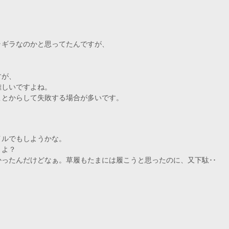
＊
～
ラギラなのかと思ってたんですが、
すが、
難しいですよね。
ことからして失敗する場合が多いです。
イルでもしようかな。
うよ？
ったんだけどなぁ。草履もたまには履こうと思ったのに、又下駄･･