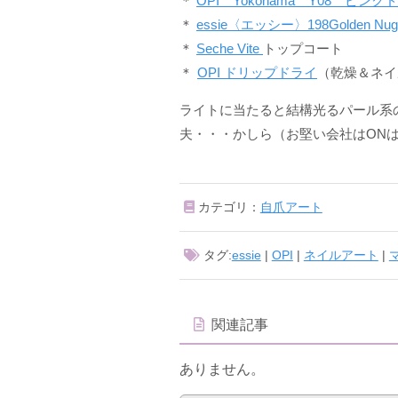
＊
OPI Yokohama Y08 ピン
＊
essie〈エッシー〉198Golden Nug
＊
Seche Vite
トップコート
＊
OPI ドリップドライ
（乾燥＆ネイ
ライトに当たると結構光るパール系
夫・・・かしら（お堅い会社はON
カテゴリ：
自爪アート
タグ:
essie
|
OPI
|
ネイルアート
|
関連記事
ありません。