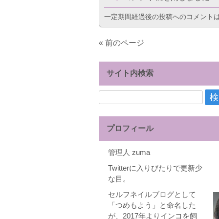
一定期間経過後の投稿へのコメント
« 前のページ
サイト内検索
検
索:
プロフィール
管理人 zuma
Twitterに入りびたりで更新少
な目。
セルフネイルブログとして
「つめもよう」と命名した
が、2017年よりインコを飼