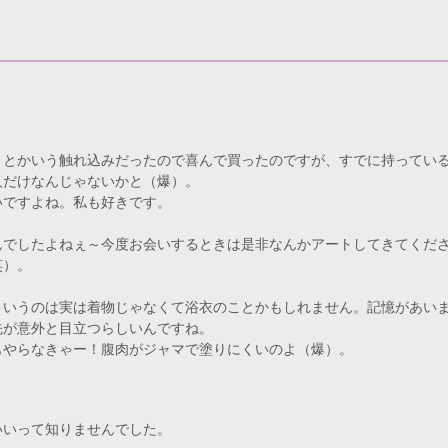
」とかいう触れ込みだったので喜んで買ったのですが、すでに持ってい
人だけなんじゃないかと（爆）。
いですよね。私も好きです。
んでしたよねぇ～今度お会いするときは是非なんかアートしてきてくだ
笑）。
というのは実は着物じゃなくて浴衣のことかもしれません。記憶があい
先が意外と目立つらしいんですね。
もやらなきゃー！腹肉がジャマで塗りにくいのよ（爆）。
いいって知りませんでした。