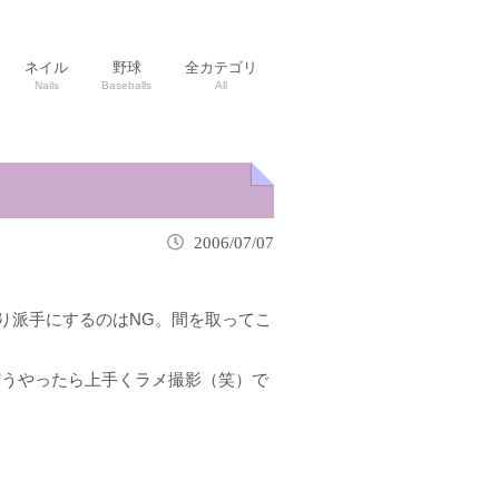
ネイル
野球
全カテゴリ
Nails
Baseballs
All
2006/07/07
り派手にするのはNG。間を取ってこ
どうやったら上手くラメ撮影（笑）で