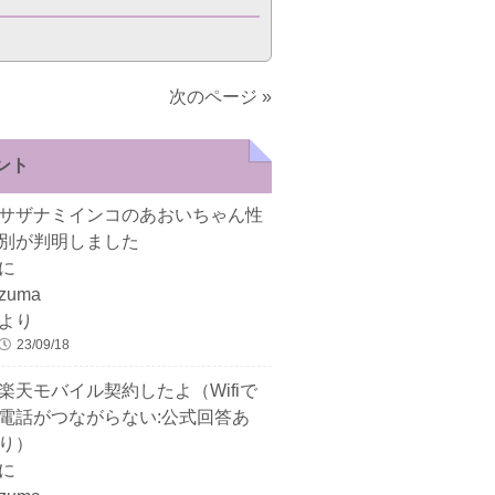
次のページ »
ント
サザナミインコのあおいちゃん性
別が判明しました
に
zuma
より
23/09/18
楽天モバイル契約したよ（Wifiで
電話がつながらない:公式回答あ
り）
に