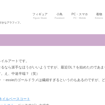
フィギュア
小鳥
PC・スマホ
着物
Figure Skate
Parakeet
PC・Mobile
Kimono
好きなアラフィフ。
ネイルアートです。
せるなら派手なほうがいいようですが、最近OL？を始めたのであま
す。え、中途半端？（笑）
・essieのゴールドラメは繊細すぎるというのもあるのですが、
ルネイルベースコート