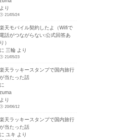
zuma
より
21/05/24
楽天モバイル契約したよ（Wifiで
電話がつながらない:公式回答あ
り）
に
三輪
より
21/05/23
楽天ラッキースタンプで国内旅行
が当たった話
に
zuma
より
20/06/12
楽天ラッキースタンプで国内旅行
が当たった話
に
ユキ
より