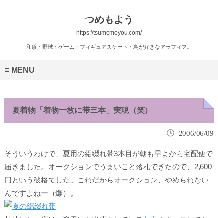
つめもよう
https://tsumemoyou.com/
和服・野球・ゲーム・フィギュアスケート・鳥が好きなアラフィフ。
MENU
夏着物「着物一枚に帯三本」実現（笑）
2006/06/09
そういうわけで、夏用の絽綴れ帯3本目が朝も早よから宅配便で
届きました。オークションでうまいこと落札できたので、
2,600
円
という破格でした。これだからオークション、やめられない
んですよねー（爆）。