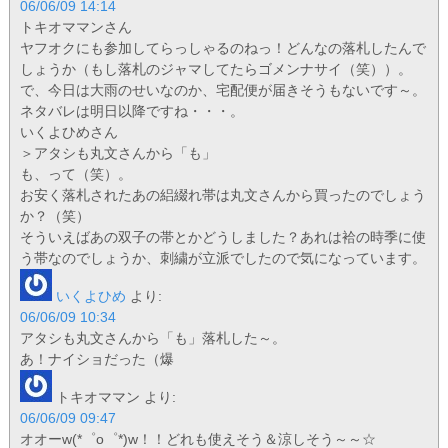
06/06/09 14:14
トキオママンさん
ヤフオクにも参加してらっしゃるのねっ！どんなの落札したんで
しょうか（もし落札のジャマしてたらゴメンナサイ（笑））。
で、今日は大雨のせいなのか、宅配便が届きそうもないです～。
ネタバレは明日以降ですね・・・。
いくよひめさん
＞アタシも丸文さんから「も」
も、って（笑）。
お安く落札されたあの絽綴れ帯は丸文さんから買ったのでしょう
か？（笑）
そういえばあの双子の帯とかどうしました？あれは袷の時季に使
う帯なのでしょうか、刺繍が立派でしたので気になっています。
いくよひめ
より:
06/06/09 10:34
アタシも丸文さんから「も」落札した～。
あ！ナイショだった（爆
トキオママン
より:
06/06/09 09:47
オオーw(*゜o゜*)w！！どれも使えそう＆涼しそう～～☆