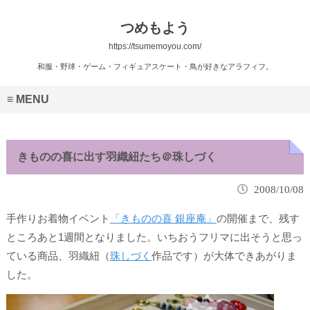
つめもよう
https://tsumemoyou.com/
和服・野球・ゲーム・フィギュアスケート・鳥が好きなアラフィフ。
MENU
きものの喜に出す羽織紐たち＠珠しづく
2008/10/08
手作りお着物イベント
「きものの喜 銀座庵」
の開催まで、残す
ところあと1週間となりました。いちおうフリマに出そうと思っ
ている商品、羽織紐（
珠しづく
作品です）が大体できあがりま
した。