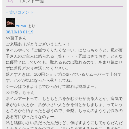
コメント一覧
« 古いコメント
zuma
より:
08/10/18 01:19
>>藤子さん
ご来場ありがとうございました～！
ネイルやって「ご飯つくりたくなーい」になっちゃうと、私が藤
子さんのご主人に怒られる（笑）・・・冗談はさておき、どんな
に優雅？にしていても、取れるものは取れるので、あまり気にせ
ずに普段どおり生活してください。
落とすときは、100円ショップに売っているリムーバーで十分で
す。ハゲが気になったら落としてね。
シールはつまようじでひっかけて取れば簡単よー。
>>亜梨。ちゃん
ネイルアートって、もともと爪をかむクセがある人とか、病気で
爪がない人とか、爪が小さい人とかを何とかしましょ、っていう
ところから始まったと思うので、亜梨。ちゃんのようなお悩みの
ある方にぴったりなのよー。
私も結構小さい爪だったんだけど、伸ばすようにしてからだんだ
ん大きくなってきたのです。（長い爪を支えるために、爪のピン