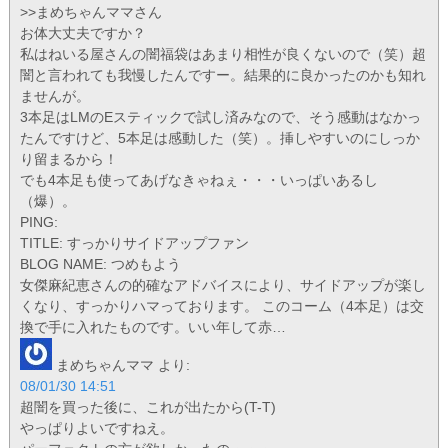
>>まめちゃんママさん
お体大丈夫ですか？
私はねいる屋さんの闇福袋はあまり相性が良くないので（笑）超
闇と言われても我慢したんですー。結果的に良かったのかも知れ
ませんが。
3本足はLMのEスティックで試し済みなので、そう感動はなかっ
たんですけど、5本足は感動した（笑）。挿しやすいのにしっか
り留まるから！
でも4本足も使ってあげなきゃねぇ・・・いっぱいあるし
（爆）。
PING:
TITLE: すっかりサイドアップファン
BLOG NAME: つめもよう
女傑麻紀恵さんの的確なアドバイスにより、サイドアップが楽し
くなり、すっかりハマっております。 このコーム（4本足）は交
換で手に入れたものです。いい年して赤…
まめちゃんママ
より:
08/01/30 14:51
超闇を買った後に、これが出たから(T-T)
やっぱりよいですねえ。