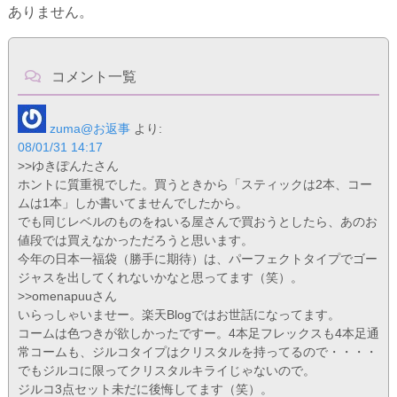
ありません。
コメント一覧
zuma@お返事
より:
08/01/31 14:17
>>ゆきぽんたさん
ホントに質重視でした。買うときから「スティックは2本、コー
ムは1本」しか書いてませんでしたから。
でも同じレベルのものをねいる屋さんで買おうとしたら、あのお
値段では買えなかっただろうと思います。
今年の日本一福袋（勝手に期待）は、パーフェクトタイプでゴー
ジャスを出してくれないかなと思ってます（笑）。
>>omenapuuさん
いらっしゃいませー。楽天Blogではお世話になってます。
コームは色つきが欲しかったですー。4本足フレックスも4本足通
常コームも、ジルコタイプはクリスタルを持ってるので・・・・
でもジルコに限ってクリスタルキライじゃないので。
ジルコ3点セット未だに後悔してます（笑）。