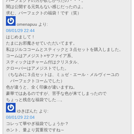
パーフェクトの方が欲しかったの・・・。
闇は公開する元気もない感じだったのよ。
求む、パーフェクトの福袋！です（笑）
omenapuu
より:
08/01/29 22:44
はじめまして！
たまにお邪魔させていただいてます。
私はジルココームとスティックと３点セットを購入しました。
コームはアメジスト×サファイア系、
スティックはチャーム付はクリスタル、
クローバーはアメジストでした。
（ちなみに３点セットは、ミュゼ・エール・メルヴィーユの
パーフェクトコームでした）
色が違うと、全く印象が違いますね。
豪華ではあるのですが、苦手な色が来てしまったので
ちょっと残念な福袋でした…。
ゆきぽんた
より:
08/01/29 22:04
コレって華やぎ福袋でしょうか？
ホント、量より質重視ですね～