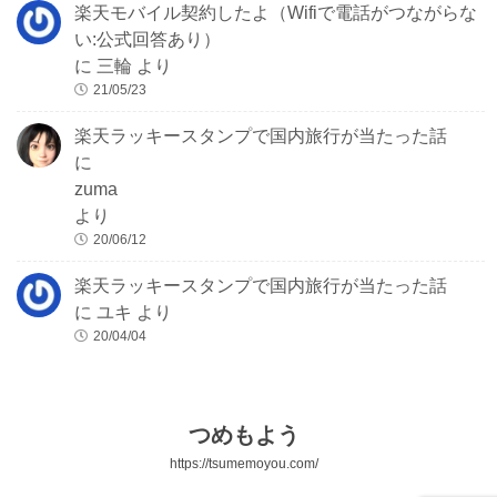
楽天モバイル契約したよ（Wifiで電話がつながらな
い:公式回答あり）
に
三輪
より
21/05/23
楽天ラッキースタンプで国内旅行が当たった話
に
zuma
より
20/06/12
楽天ラッキースタンプで国内旅行が当たった話
に
ユキ
より
20/04/04
つめもよう
https://tsumemoyou.com/