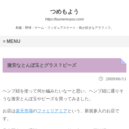
つめもよう
https://tsumemoyou.com/
和服・野球・ゲーム・フィギュアスケート・鳥が好きなアラフィフ。
MENU
激安なとんぼ玉とグラス？ビーズ
2009/06/11
ヘンプ紐を使って何か編みたいなーと思い、ヘンプ紐に通りそ
うな激安とんぼ玉やビーズを買ってみました。
お店は
楽天市場
の
ファミリアミア
という、新規参入のお店で
す。