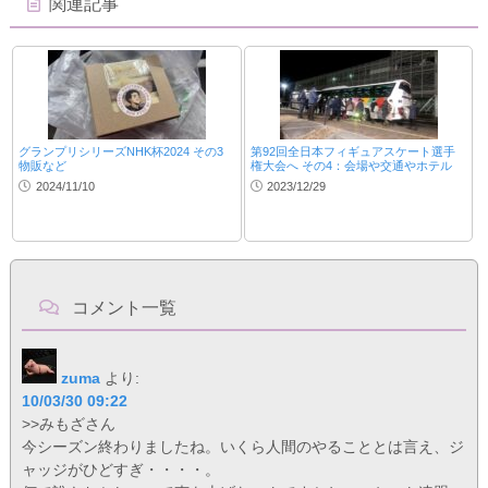
関連記事
グランプリシリーズNHK杯2024 その3
第92回全日本フィギュアスケート選手
物販など
権大会へ その4：会場や交通やホテル
2024/11/10
2023/12/29
コメント一覧
zuma
より:
10/03/30 09:22
>>みもざさん
今シーズン終わりましたね。いくら人間のやることとは言え、ジ
ャッジがひどすぎ・・・・。