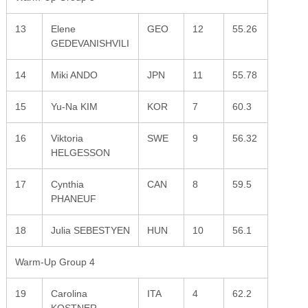
13
Elene
GEO
12
55.26
GEDEVANISHVILI
14
Miki ANDO
JPN
11
55.78
15
Yu-Na KIM
KOR
7
60.3
16
Viktoria
SWE
9
56.32
HELGESSON
17
Cynthia
CAN
8
59.5
PHANEUF
18
Julia SEBESTYEN
HUN
10
56.1
Warm-Up Group 4
19
Carolina
ITA
4
62.2
KOSTNER