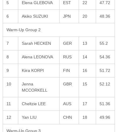
5
Elena GLEBOVA
EST
22
47.72
6
Akiko SUZUKI
JPN
20
48.36
Warm-Up Group 2
7
Sarah HECKEN
GER
13
55.2
8
Alena LEONOVA
RUS
14
54.36
9
Kiira KORPI
FIN
16
51.72
10
Jenna
GBR
15
52.12
MCCORKELL
11
Cheltzie LEE
AUS
17
51.36
12
Yan LIU
CHN
18
49.96
Warm-Up Group 3