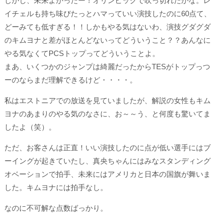
しかし、未来よかったー！オリンピックで吹っ切れたかな。レ
イチェルも持ち味ぴたっとハマっていい演技したのに60点て、
どーみても低すぎる！！しかもやる気はないわ、演技グダグダ
のキムヨナと差がほとんどないってどういうこと？？あんなに
やる気なくてPCSトップってどういうことよ。
まあ、いくつかのジャンプは綺麗だったからTESがトップっつ
ーのならまだ理解できるけど・・・・。
私はエストニアでの放送を見ていましたが、解説の女性もキム
ヨナのあまりのやる気のなさに、お～～う、と何度も驚いてま
したよ（笑）。
ただ、お客さんは正直！いい演技したのに点が低い選手にはブ
ーイングが起きていたし、真央ちゃんにはみなスタンディング
オベーションで拍手、未来にはアメリカと日本の国旗が舞いま
した。キムヨナには拍手なし。
なのに不可解な点数ばっかり。