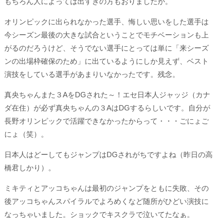
もちろん人によっては出すぎの方もおりましたが。
オリンピックに出られなかった選手、悔しい思いをした選手は
今シーズン最後の大きな試合ということでモチベーションも上
がるのだろうけど、そうでない選手にとっては単に「来シーズ
ンの出場枠確保のため」に出ているようにしか見えず、ベスト
演技をしている選手があまりいなかったです。残念。
真央ちゃんまた３AをDGされた～！エセ日本人ジャッジ（カナ
ダ在住）が必ず真央ちゃんの３AはDGするらしいです。自分が
長野オリンピックで活躍できなかったからって・・・ごにょご
にょ（笑）。
日本人はどーしてもジャンプはDGされがちですよね（昨日の高
橋君しかり）。
ミキティとアッコちゃんは最初のジャンプをともに失敗、その
後アッコちゃんスパイラルでよろめくなど随所がひどい演技に
なっちゃいました。ショックでキスクラで泣いてたなぁ。