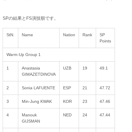
SPの結果とFS演技順です。
StN.
Name
Nation
Rank
SP
Points
Warm-Up Group 1
1
Anastasia
UZB
19
49.1
GIMAZETDINOVA
2
Sonia LAFUENTE
ESP
21
47.72
3
Min-Jung KWAK
KOR
23
47.46
4
Manouk
NED
24
47.44
GIJSMAN