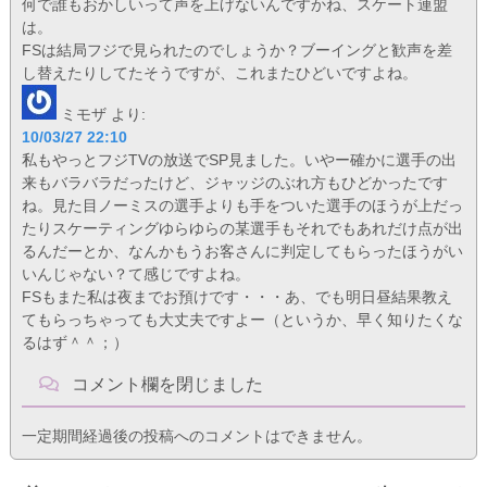
何で誰もおかしいって声を上げないんですかね、スケート連盟
は。
FSは結局フジで見られたのでしょうか？ブーイングと歓声を差
し替えたりしてたそうですが、これまたひどいですよね。
ミモザ
より:
10/03/27 22:10
私もやっとフジTVの放送でSP見ました。いやー確かに選手の出
来もバラバラだったけど、ジャッジのぶれ方もひどかったです
ね。見た目ノーミスの選手よりも手をついた選手のほうが上だっ
たりスケーティングゆらゆらの某選手もそれでもあれだけ点が出
るんだーとか、なんかもうお客さんに判定してもらったほうがい
いんじゃない？て感じですよね。
FSもまた私は夜までお預けです・・・あ、でも明日昼結果教え
てもらっちゃっても大丈夫ですよー（というか、早く知りたくな
るはず＾＾；）
コメント欄を閉じました
一定期間経過後の投稿へのコメントはできません。