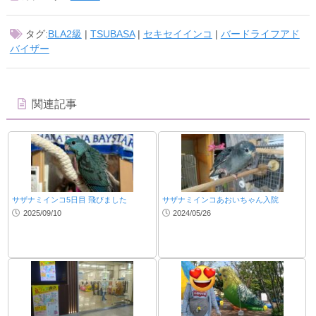
タグ:
BLA2級
|
TSUBASA
|
セキセイインコ
|
バードライフアド
バイザー
関連記事
サザナミインコ5日目 飛びました
サザナミインコあおいちゃん入院
2025/09/10
2024/05/26