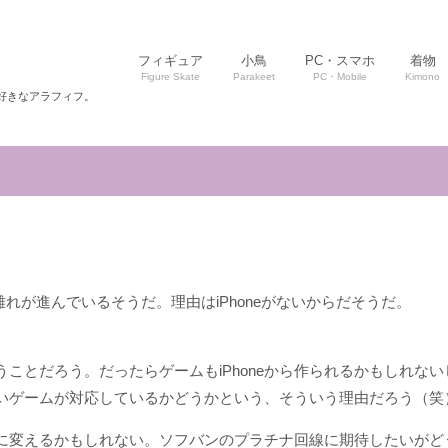
フィギュア
小鳥
PC・スマホ
着物
Figure Skate
Parakeet
PC・Mobile
Kimono
好きなアラフィフ。
離れが進んでいるそうだ。理由はiPhoneがないからだそうだ。
いうことだろう。だったらゲームもiPhoneから作られるかもしれない
びたいゲームが対応しているかどうかという、そういう理由だろう（笑
バンに変えるかもしれない。ソフバンのプラチナ回線に期待したいが