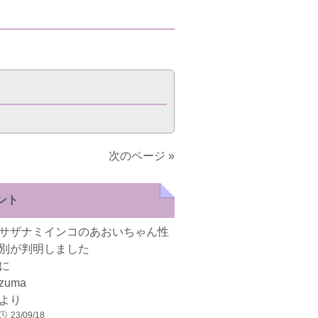
次のページ »
ント
サザナミインコのあおいちゃん性
別が判明しました
に
zuma
より
23/09/18