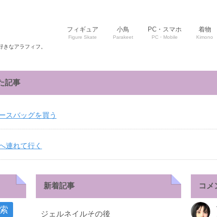
フィギュア
小鳥
PC・スマホ
着物
Figure Skate
Parakeet
PC・Mobile
Kimono
好きなアラフィフ。
た記事
ースバッグを買う
へ連れて行く
新着記事
コメ
ジェルネイルその後