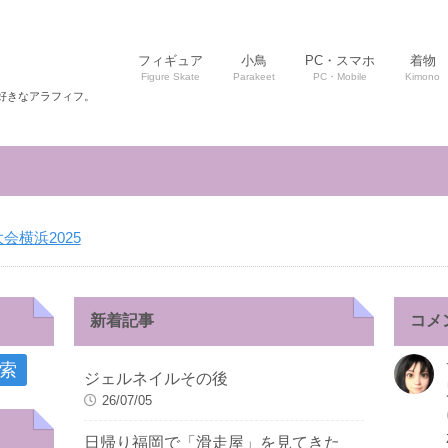
フィギュア
小鳥
PC・スマホ
着物
Figure Skate
Parakeet
PC・Mobile
Kimono
好きなアラフィフ。
横浜2025
新着記事
コメ
ジェルネイルその後
26/07/05
日帰り福岡で「滑走屋」を見てきた