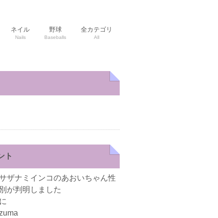
ネイル
野球
全カテゴリ
Nails
Baseballs
All
ント
サザナミインコのあおいちゃん性
別が判明しました
に
zuma