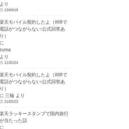
より
23/09/18
楽天モバイル契約したよ（Wifiで
電話がつながらない:公式回答あ
り）
に
zuma
より
21/05/24
楽天モバイル契約したよ（Wifiで
電話がつながらない:公式回答あ
り）
に
三輪
より
21/05/23
楽天ラッキースタンプで国内旅行
が当たった話
に