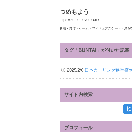
つめもよう
https://tsumemoyou.com/
和服・野球・ゲーム・フィギュアスケート・鳥が
タグ「BUNTAI」が付いた記事
2025/2/6
日本カーリング選手権大会
サイト内検索
検
索:
プロフィール