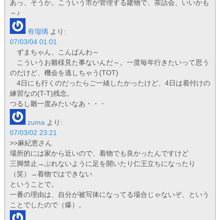
あっ、そうか。こういう市が管理する建物で、茶話会、いいかも
～♪
有瑠璃
より:
07/03/04 01:01
ずまちゃん、こんばんわ～
こういうお雛様見た事ないんだ～。一度毎年行きたいって思う
のだけど、機会を逃しちゃう(TOT)
4日にも行くのだったらご一緒したかったけど、4日は着付けの
練習なの(T-T)残念。
つるし雛一度みたいなあ・・・
zuma
より:
07/03/02 23:21
>>麻紀恵さん
場所的には家から近いので、着物でも良かったんですけど
三脚禁止→ぶれないように足を開いたり仁王立ちになったり
（笑）→着物ではできない
ということで。
一番の理由は、自分が被写体になってる場合じゃないぞ、という
ことでしたので（爆）。