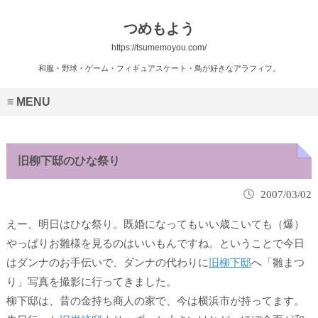
つめもよう
https://tsumemoyou.com/
和服・野球・ゲーム・フィギュアスケート・鳥が好きなアラフィフ。
MENU
旧柳下邸のひな祭り
2007/03/02
えー、明日はひな祭り。既婚になっても
いい歳こいても
（爆）
やっぱりお雛様を見るのはいいもんですね。ということで今日
はダンナのお手伝いで、ダンナの代わりに
旧柳下邸
へ「雛まつ
り」写真を撮影に行ってきました。
柳下邸は、昔の金持ち商人の家で、今は横浜市が持ってます。