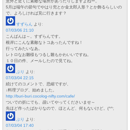
意外と近くに素敵な場所があったりしますよねー。
5月は端午の節句でやはり兜とか金太郎人形？とか飾るらしいの
で、よろしければ見に行きます？
すずらん
より:
07/03/06 21:10
こんばんは～。すずらんです。
根岸にこんな素敵なトコあったんですね！
行ってみたいなあ。
レトロなお雛様もつるし雛もかわいいですね。
１０日の件、メールしたので見てね。
ぶり
より:
07/03/04 22:15
続けてのコメントで、恐縮ですが、
↓料理ブログ、始めました。
http://buri-buri.cocolog-nifty.com/cafe/
ついでの折にでも、覘いてやってくださいませ～
先ほど作ったばかりなので、ほとんど、何もないけど。(^^;
ぶり
より:
07/03/04 17:40