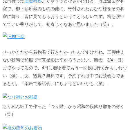
先日行った
旧岩崎邸
よりゃずっと小さいけれど、ほぼ全面が和
室で、柳下邸所蔵のものの他に、寄付されたおひな様をその和
室に飾り、皆に見てもらおうということらしいです。梅も咲い
てていい香りがして、初春じゃなあと思いました（笑）。
せっかくだから着物着て行きたかったんですけどね、三脚使え
ない状態で和服で写真撮影は辛かろうと思い、断念。3/4（日）
までやってるので、4日に着物着てもう一回観に行くかもしれな
い（爆）。あ、観覧？無料です。予約すれば中でお茶会もでき
るとか。「薬缶で茶話会」にちょうどいいかも（笑）。
ちりめん細工で作った「つり雛」から昭和の段飾り雛をのぞく
（笑）