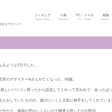
フィギュア
小鳥
PC・スマホ
着物
Figure Skate
Parakeet
PC・Mobile
Kimono
好きなアラフィフ。
なるような1日でした。
近所のデザイナーAさんが亡くなった。69歳。
。新しいパソコン買ったから設定してくれって言われて、会ったば
注入をしていたものの、遊びにいくと元気に相手をしてくれていま
が分かり、体調が思わしくないので検査入院したのが昨日。