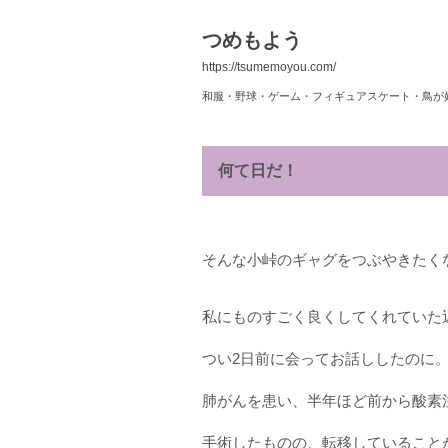
つめもよう
https://tsumemoyou.com/
和服・野球・ゲーム・フィギュアスケート・鳥が
何て日だ！
そんな小峠のギャグをつぶやきたく
私にものすごく良くしてくれていた
つい2日前に会ってお話ししたのに
肺がんを患い、半年ほど前から酸素
手術したものの、転移していること