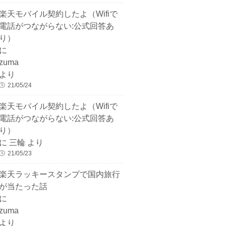
楽天モバイル契約したよ（Wifiで
電話がつながらない:公式回答あ
り）
に
zuma
より
21/05/24
楽天モバイル契約したよ（Wifiで
電話がつながらない:公式回答あ
り）
に
三輪
より
21/05/23
楽天ラッキースタンプで国内旅行
が当たった話
に
zuma
より