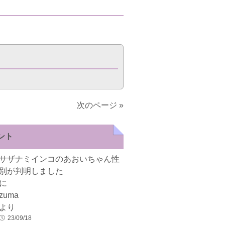
次のページ »
ント
サザナミインコのあおいちゃん性
別が判明しました
に
zuma
より
23/09/18