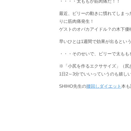
・・・・太ももが筋肉痛だ！！
最近、ビリーの動きに慣れてしまっ
りに筋肉痛発生！
ゲストのオバカアイドル？の木下優
早いひとは1週間で効果が出るとい
・・・そのせいで、ビリーで太もも
※「小尻を作るエクササイズ」（尻
1日2～3分でいいっていうのも嬉し
SHIHO先生の
腰回しダイエット
本も