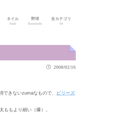
ネイル
野球
全カテゴリ
Nails
Baseballs
All
2008/02/16
できないzumaなもので、
ビリーズ
の太ももより細い（爆）。