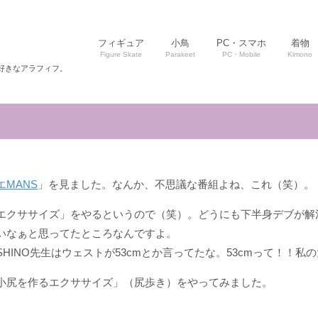
フィギュア
小鳥
PC・スマホ
着物
Figure Skate
Parakeet
PC・Mobile
Kimono
好きなアラフィフ。
エMANS
」を見ました。なんか、不思議な番組よね、これ（笑）。
エクササイズ」をやるというので（笑）。どうにも下半身デブが解消
いなぁと思ってたところなんですよ。
HINO先生はウェストが53cmとか言ってたな。53cmって！！私
小尻を作るエクササイズ」（尻歩き）をやってみました。