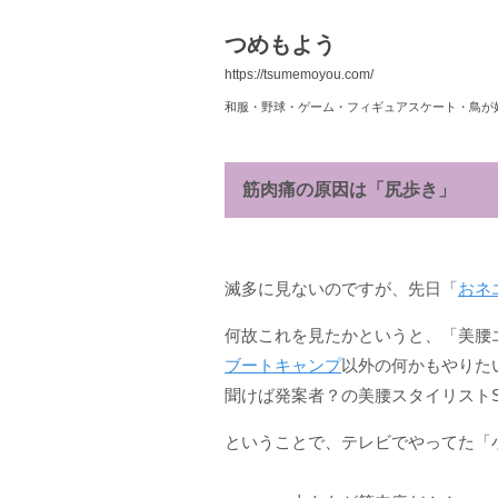
つめもよう
https://tsumemoyou.com/
和服・野球・ゲーム・フィギュアスケート・鳥が
筋肉痛の原因は「尻歩き」
滅多に見ないのですが、先日「
おネ
何故これを見たかというと、「美腰
ブートキャンプ
以外の何かもやりた
聞けば発案者？の美腰スタイリストS
ということで、テレビでやってた「