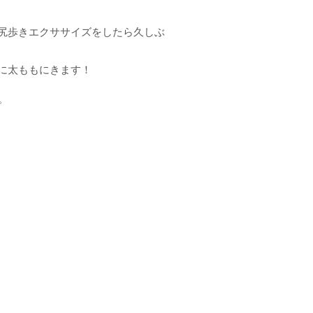
尻歩きエクササイズをしたら久しぶ
に太ももにきます！
。