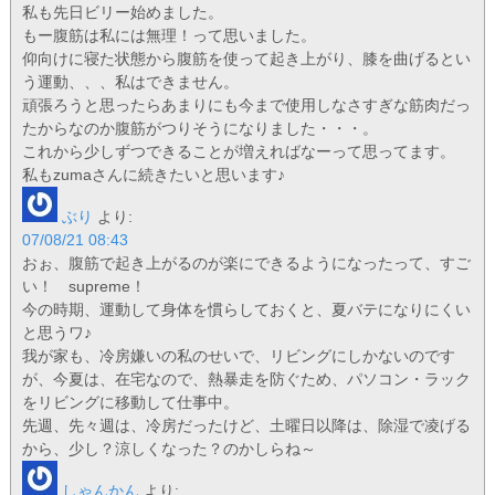
私も先日ビリー始めました。
もー腹筋は私には無理！って思いました。
仰向けに寝た状態から腹筋を使って起き上がり、膝を曲げるとい
う運動、、、私はできません。
頑張ろうと思ったらあまりにも今まで使用しなさすぎな筋肉だっ
たからなのか腹筋がつりそうになりました・・・。
これから少しずつできることが増えればなーって思ってます。
私もzumaさんに続きたいと思います♪
ぶり
より:
07/08/21 08:43
おぉ、腹筋で起き上がるのが楽にできるようになったって、すご
い！ supreme！
今の時期、運動して身体を慣らしておくと、夏バテになりにくい
と思うワ♪
我が家も、冷房嫌いの私のせいで、リビングにしかないのです
が、今夏は、在宅なので、熱暴走を防ぐため、パソコン・ラック
をリビングに移動して仕事中。
先週、先々週は、冷房だったけど、土曜日以降は、除湿で凌げる
から、少し？涼しくなった？のかしらね～
しゃんかん
より: