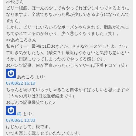
>>椛さん
ビリー腹筋、ほーんの少しでもやってれば少しずつできるように
なりますよ。全然できなかった私が少しできるようになったんで
すから。
しかし、ビリーにいろいろなポーズをやらされて、脂肪があちこ
ちでゆれているのが分かり、少々悲しくなりました（笑）。
>>あめころさん
私もビリー、最初は1日おきとか、そんなペースでしたよ。だっ
て吐き気がしたもん（酸欠？）最近はやらないと気持ち悪いとい
うか、日課になってしまったのでやってる感じです。
おパンツ記事、何が面白かったかしら？やっぱ下着ドロ？（笑）
あめころ
より:
07/08/22 16:19
ちゃんと続けていらっしゃること自体がすばらしいと思います☆
（うちの周りは3日脱退者続出です）
おぱんつ記事爆笑でした♪
椛
より:
07/08/21 10:33
はじめまして、椛です。
いつも楽しく読ませていただいてます。