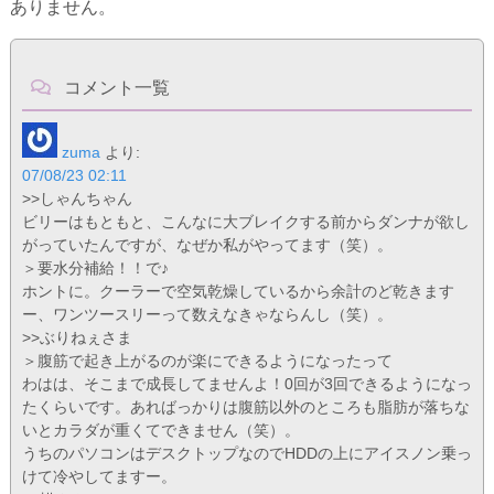
ありません。
コメント一覧
zuma
より:
07/08/23 02:11
>>しゃんちゃん
ビリーはもともと、こんなに大ブレイクする前からダンナが欲し
がっていたんですが、なぜか私がやってます（笑）。
＞要水分補給！！で♪
ホントに。クーラーで空気乾燥しているから余計のど乾きます
ー、ワンツースリーって数えなきゃならんし（笑）。
>>ぶりねぇさま
＞腹筋で起き上がるのが楽にできるようになったって
わはは、そこまで成長してませんよ！0回が3回できるようになっ
たくらいです。あればっかりは腹筋以外のところも脂肪が落ちな
いとカラダが重くてできません（笑）。
うちのパソコンはデスクトップなのでHDDの上にアイスノン乗っ
けて冷やしてますー。