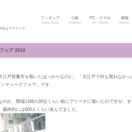
フィギュア
小鳥
PC・スマホ
着物
Figure Skate
Parakeet
PC・Mobile
Kimono
好きなアラフィフ。
ェア 2010
大江戸骨董市を覗いたばっかりなのに、「大江戸で何も買わなかっ
董アンティークフェア」です。
のか、開場11時の20分くらい前にアリーナに着いたのですが、す
最終的には600人くらい並んでました。