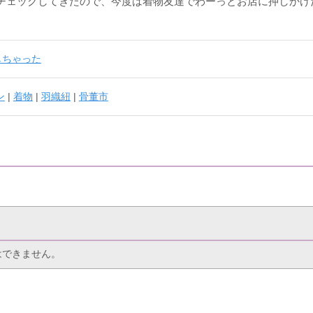
チェックしてきたので、今度は着物友達でわーっとお店に押しかけ
しちゃった
ン
|
着物
|
羽織紐
|
骨董市
はできません。