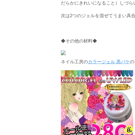
だらかにきれいになること）しづら
次は2つのジェルを混ぜてうまい具
◆その他の材料◆
ネイル工房の
カラージェル 黒パケ
の