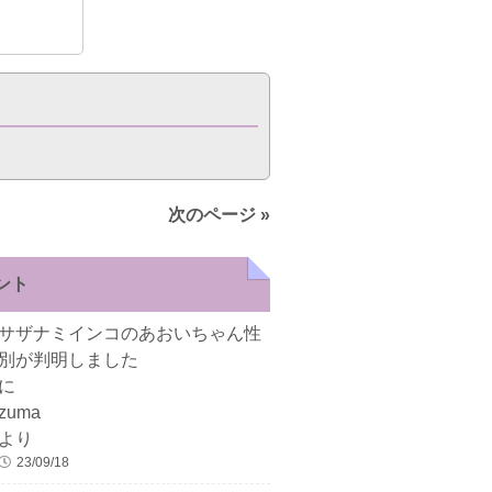
次のページ »
ント
サザナミインコのあおいちゃん性
別が判明しました
に
zuma
より
23/09/18