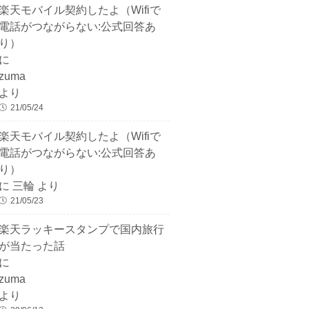
楽天モバイル契約したよ（Wifiで
電話がつながらない:公式回答あ
り）
に
zuma
より
21/05/24
楽天モバイル契約したよ（Wifiで
電話がつながらない:公式回答あ
り）
に
三輪
より
21/05/23
楽天ラッキースタンプで国内旅行
が当たった話
に
zuma
より