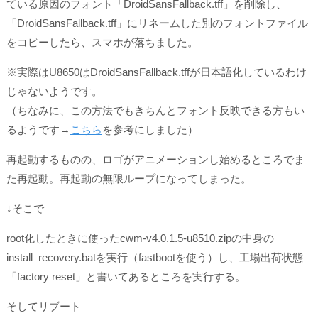
ている原因のフォント「DroidSansFallback.tff」を削除し、
「DroidSansFallback.tff」にリネームした別のフォントファイル
をコピーしたら、スマホが落ちました。
※実際はU8650はDroidSansFallback.tffが日本語化しているわけ
じゃないようです。
（ちなみに、この方法でもきちんとフォント反映できる方もい
るようです→
こちら
を参考にしました）
再起動するものの、ロゴがアニメーションし始めるところでま
た再起動。再起動の無限ループになってしまった。
↓そこで
root化したときに使ったcwm-v4.0.1.5-u8510.zipの中身の
install_recovery.batを実行（fastbootを使う）し、工場出荷状態
「factory reset」と書いてあるところを実行する。
そしてリブート