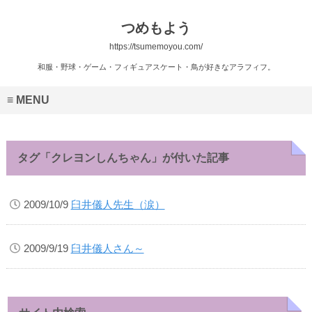
つめもよう
https://tsumemoyou.com/
和服・野球・ゲーム・フィギュアスケート・鳥が好きなアラフィフ。
MENU
タグ「クレヨンしんちゃん」が付いた記事
2009/10/9
臼井儀人先生（涙）
2009/9/19
臼井儀人さん～