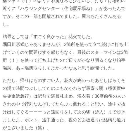
構ジャマです）のように邪魔な木も少ないし、打ち上げ場所の
近くに「ハウジングセンター（住宅展示場ね）」があったんで
すが、そこの一部も開放されてました。屋台もたくさんある
し。
結果としては
「すごく良かった」
花火でした。
隅田川形式じゃありませんが、2箇所を使って立て続けに打ち上
げていくので間延びする感じもなく、最後のスターマインは3箇
所（！）を使って打ち上げたので辺りがかなり明るくなり
拍手
喝采
。あ～場所取りしてよかったなぁと思う瞬間でした。
ただし、帰りはものすごい人。花火が終わったあとしばらくそ
の場で時間つぶししてたのにもかかわらず最寄り駅（横須賀中
央＠京浜急行）は駅前で
満員札止め
。浴衣着て36度前後の人い
きれの中で行列なんぞしてたらぶっ倒れる！と思い、途中で抜
け出してぐるーーーっと遠回りをして次の駅（汐入）まで歩き
ましたよ、ホント。途中通った、夜のどぶ板通りは結構な迫力
がございました（笑）。