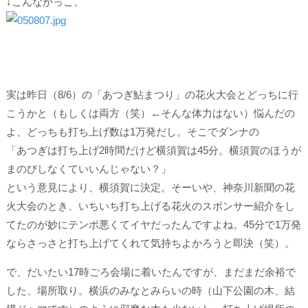
↓こんなかっこ。
実は昨日（8/6）の「あつぎ鮎まつり」の花火大会とどっちに行
こうかと（もしくは両方（笑）←そんな体力はない）悩んだの
よ、どっちも打ち上げ数は1万発だし。そこでダンナの
「あつぎは打ち上げ2時間だけど横須賀は45分。横須賀のほうが
まのびしなくていいんじゃない？」
という意見により、横須賀に決定。そーいや、神奈川新聞の花
火大会のとき、いちいち打ち上げる花火のスポンサー紹介をし
てたのが妙に
テンポ悪くてイヤ
だったんですよね。45分で1万発
ならさっさと打ち上げてくれて気持ちよかろうと即決（笑）。
で、だいたい17時ごろ会場に着いたんですが、まだまだ余裕で
した、場所取り。横浜のみなとみらいの時（山下公園の木、結