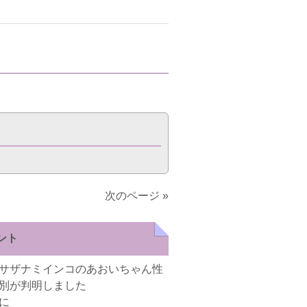
次のページ »
ント
サザナミインコのあおいちゃん性
別が判明しました
に