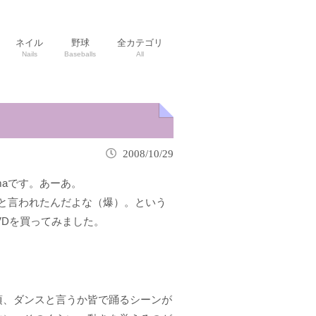
ネイル
野球
全カテゴリ
Nails
Baseballs
All
2008/10/29
maです。あーあ。
と言われたんだよな（爆）。という
VDを買ってみました。
頃、ダンスと言うか皆で踊るシーンが