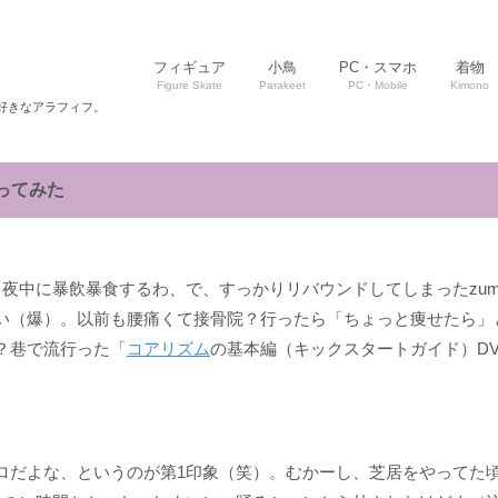
フィギュア
小鳥
PC・スマホ
着物
Figure Skate
Parakeet
PC・Mobile
Kimono
好きなアラフィフ。
ってみた
夜中に暴飲暴食するわ、で、すっかりリバウンドしてしまったzu
い（爆）。以前も腰痛くて接骨院？行ったら「ちょっと痩せたら」
？巷で流行った「
コアリズム
の基本編（キックスタートガイド）D
ロだよな、というのが第1印象（笑）。むかーし、芝居をやってた