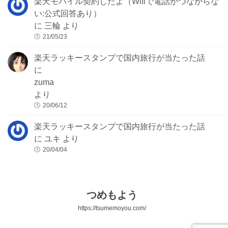
楽天モバイル契約したよ（Wifiで電話がつながらな
い:公式回答あり）
に
三輪
より
21/05/23
楽天ラッキースタンプで国内旅行が当たった話
に
zuma
より
20/06/12
楽天ラッキースタンプで国内旅行が当たった話
に
ユキ
より
20/04/04
つめもよう
https://tsumemoyou.com/