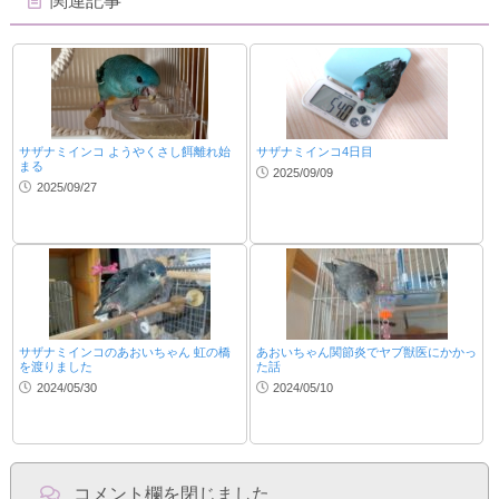
関連記事
サザナミインコ ようやくさし餌離れ始
サザナミインコ4日目
まる
2025/09/09
2025/09/27
サザナミインコのあおいちゃん 虹の橋
あおいちゃん関節炎でヤブ獣医にかかっ
を渡りました
た話
2024/05/30
2024/05/10
コメント欄を閉じました