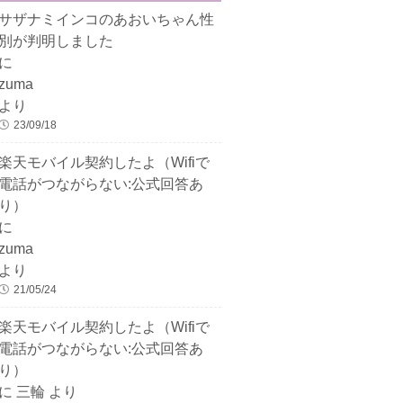
サザナミインコのあおいちゃん性
別が判明しました
に
zuma
より
23/09/18
楽天モバイル契約したよ（Wifiで
電話がつながらない:公式回答あ
り）
に
zuma
より
21/05/24
楽天モバイル契約したよ（Wifiで
電話がつながらない:公式回答あ
り）
に
三輪
より