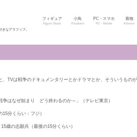
フィギュア
小鳥
PC・スマホ
着物
Figure Skate
Parakeet
PC・Mobile
Kimono
好きなアラフィフ。
と、TVは戦争のドキュメンタリーとかドラマとか、そういうもの
戦争はなぜ始まり どう終わるのか～」（テレビ東京）
の15分くらい：フジ）
 15歳の志願兵（最後の15分くらい）