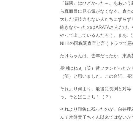
『歸國』はひどかった～。ああいう
ら真面目に見る気がなくなる。倉本
大した演技力もない人たちにずらず
飽きなかったのはARATAさんだ
やって出しているんだろう。まあ、
NHKの国税調査官と言うドラマで悪
たけちゃんは、去年だったか、東条
長渕はねぇ（笑）昔ファンだったか
（笑）と思いました。この台詞、長
それより何より、最後に長渕と対等
っ、そとばこまち！（？）
それより印象に残ったのが、向井理
んて常盤貴子ちゃん以来ではないか