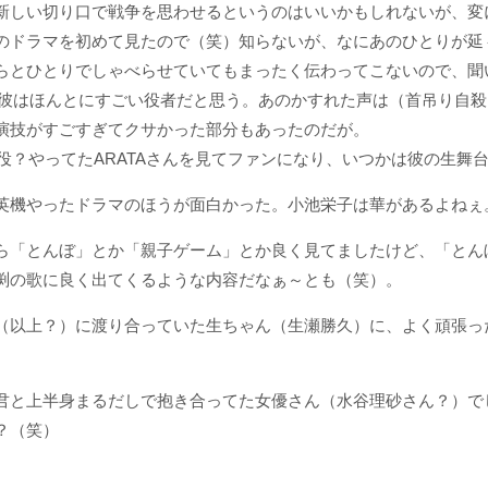
新しい切り口で戦争を思わせるというのはいいかもしれないが、変
のドラマを初めて見たので（笑）知らないが、なにあのひとりが延
らとひとりでしゃべらせていてもまったく伝わってこないので、聞
け。彼はほんとにすごい役者だと思う。あのかすれた声は（首吊り自
演技がすごすぎてクサかった部分もあったのだが。
役？やってたARATAさんを見てファンになり、いつかは彼の生舞
英機やったドラマのほうが面白かった。小池栄子は華があるよねぇ
ら「とんぼ」とか「親子ゲーム」とか良く見てましたけど、「とん
渕の歌に良く出てくるような内容だなぁ～とも（笑）。
（以上？）に渡り合っていた生ちゃん（生瀬勝久）に、よく頑張っ
君と上半身まるだしで抱き合ってた女優さん（水谷理砂さん？）で
？（笑）