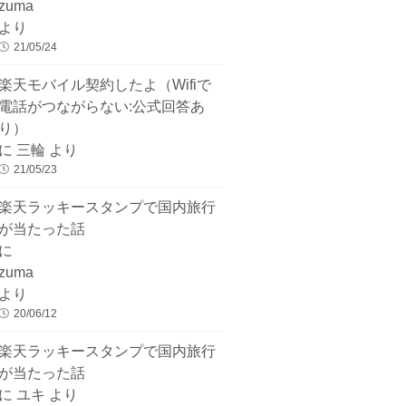
zuma
より
21/05/24
楽天モバイル契約したよ（Wifiで
電話がつながらない:公式回答あ
り）
に
三輪
より
21/05/23
楽天ラッキースタンプで国内旅行
が当たった話
に
zuma
より
20/06/12
楽天ラッキースタンプで国内旅行
が当たった話
に
ユキ
より