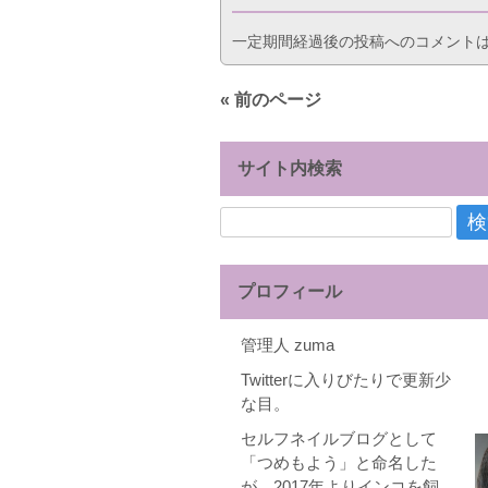
一定期間経過後の投稿へのコメント
« 前のページ
サイト内検索
検
索:
プロフィール
管理人 zuma
Twitterに入りびたりで更新少
な目。
セルフネイルブログとして
「つめもよう」と命名した
が、2017年よりインコを飼