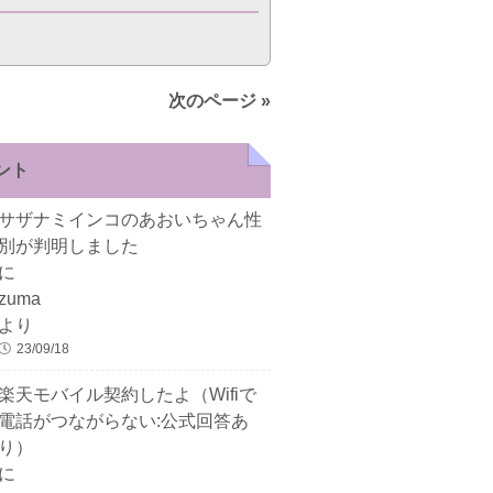
次のページ »
ント
サザナミインコのあおいちゃん性
別が判明しました
に
zuma
より
23/09/18
楽天モバイル契約したよ（Wifiで
電話がつながらない:公式回答あ
り）
に