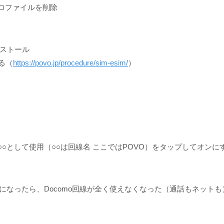
ロファイルを削除
ンストール
る（
https://povo.jp/procedure/sim-esim/
）
○○として使用（○○は回線名 ここではPOVO）をタップしてオンに
うになったら、Docomo回線が全く使えなくなった（通話もネットも