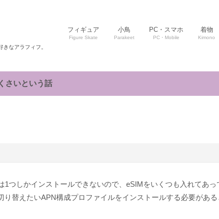
フィギュア
小鳥
PC・スマホ
着物
Figure Skate
Parakeet
PC・Mobile
Kimono
好きなアラフィフ。
どくさいという話
イルは1つしかインストールできないので、eSIMをいくつも入れてあ
切り替えたいAPN構成プロファイルをインストールする必要がある