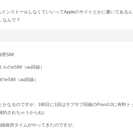
ルもインストールしなくていいってAppleのサイトとかに書いてあ
…なんで？
理SIM
のeSIM（au回線）
のeSIM（au回線）
かなるのですが、180日に1回はサブサブ回線のPovo2.0に有料
解約されちゃうからね）
の回線維持タイムがやってきたのですが。