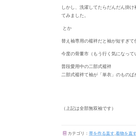
しかし、洗濯してたらだんだん掛け
てみました。
とか
替え袖専用の襦袢だと袖が短すぎて
今度の骨董市（もう行く気になって
普段愛用中の二部式襦袢
二部式襦袢て袖が「単衣」のものば
（上記は全部無双袖です）
カテゴリ：
帯を作る直す
,
着物を直