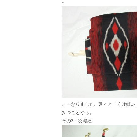
↓
こーなりました。延々と「くけ縫い
持つことやら。
その2：羽織紐