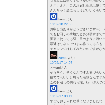
つまみには薄くて柔らかい生地がい
ええ、ええ、このお召し生地は硬く
きんちゃく袋にちょうどいいくらい
kemi
より:
10/02/18 22:55
お申し出ありがとうございますm(__)
でもお召しの生地だと多分硬すぎて
胴裏に使ってる羽二重のように薄い
最近はリネンでつまみ作ってる方も
チャレンジはしてみたいのですがなかなか
zuma
より:
10/02/17 14:07
>>kemiさん
そうそう、そうなんですよ着づらい
捨ててもいいと思った着物なんです
このお召しの切れっ端、kemiさん
kemi
より:
10/02/17 08:11
すごくおしゃれな帯になりましたね