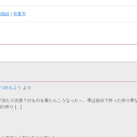
羽織紐
|
骨董市
 « つめもよう
より:
ので手当たり次第？のものを着たらこうなった～。帯は自分で作った作り
作り […]