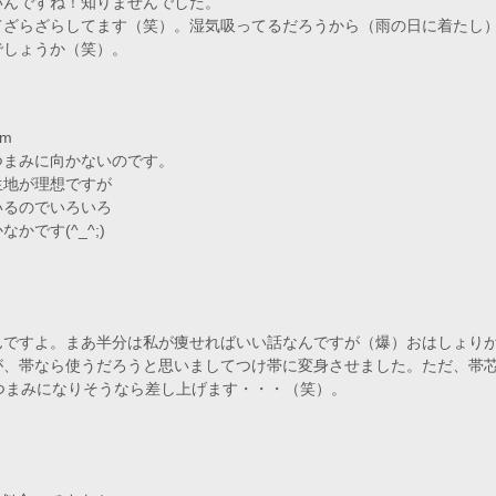
いんですね！知りませんでした。
てざらざらしてます（笑）。湿気吸ってるだろうから（雨の日に着たし
でしょうか（笑）。
m
つまみに向かないのです。
生地が理想ですが
いるのでいろいろ
です(^_^;)
んですよ。まあ半分は私が痩せればいい話なんですが（爆）おはしょり
が、帯なら使うだろうと思いましてつけ帯に変身させました。ただ、帯
のつまみになりそうなら差し上げます・・・（笑）。
！