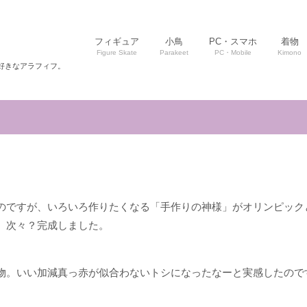
フィギュア
小鳥
PC・スマホ
着物
Figure Skate
Parakeet
PC・Mobile
Kimono
好きなアラフィフ。
のですが、いろいろ作りたくなる「手作りの神様」がオリンピック
、次々？完成しました。
物。いい加減真っ赤が似合わないトシになったなーと実感したので