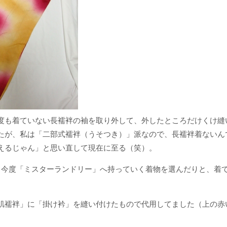
度も着ていない長襦袢の袖を取り外して、外したところだけくけ縫
たが、私は「二部式襦袢（うそつき）」派なので、長襦袢着ないん
えるじゃん」と思い直して現在に至る（笑）。
、今度「ミスターランドリー」へ持っていく着物を選んだりと、着
肌襦袢」に「掛け衿」を縫い付けたもので代用してました（上の赤