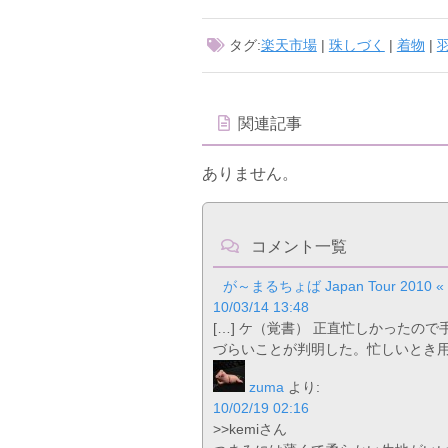
タグ:
楽天市場
|
珠しづく
|
着物
|
関連記事
ありません。
コメント一覧
が～まるちょば Japan Tour 2010
10/03/14 13:48
[…] ケ（覚書） 正直忙しかった
づらいことが判明した。忙しいとき用の
zuma
より:
10/02/19 02:16
>>kemiさん