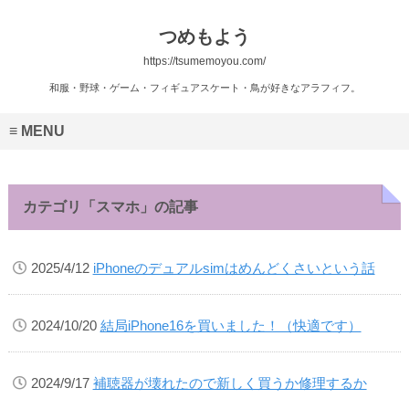
つめもよう
https://tsumemoyou.com/
和服・野球・ゲーム・フィギュアスケート・鳥が好きなアラフィフ。
MENU
カテゴリ「スマホ」の記事
2025/4/12
iPhoneのデュアルsimはめんどくさいという話
2024/10/20
結局iPhone16を買いました！（快適です）
2024/9/17
補聴器が壊れたので新しく買うか修理するか